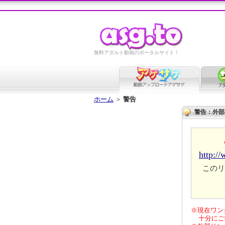
無料アダルト動画のポータルサイト！
ホーム
＞
警告
警告：外部
http:/
このリ
※現在ワン
十分にご