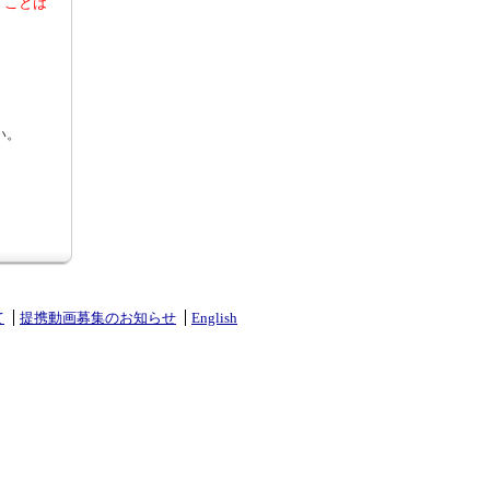
くことは
い。
て
提携動画募集のお知らせ
English