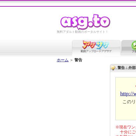
無料アダルト動画のポータルサイト！
ホーム
＞
警告
警告：外部
http:/
このリ
※現在ワン
十分にご