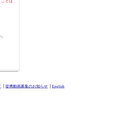
くことは
い。
て
提携動画募集のお知らせ
English