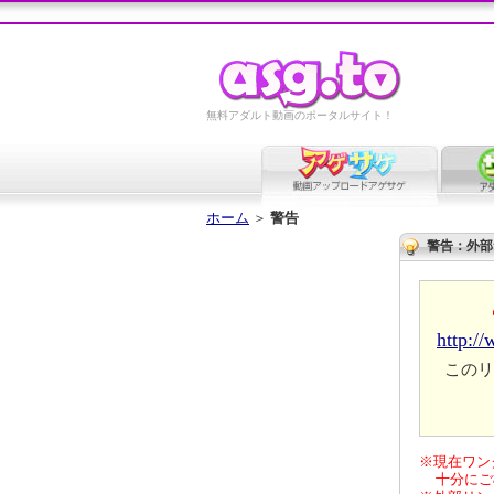
無料アダルト動画のポータルサイト！
ホーム
＞
警告
警告：外部
http:/
このリ
※現在ワン
十分にご