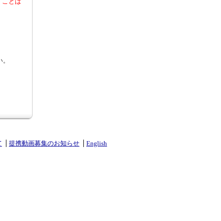
くことは
い。
て
提携動画募集のお知らせ
English