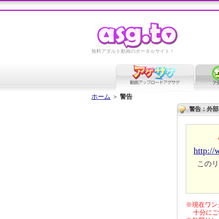
無料アダルト動画のポータルサイト！
ホーム
＞
警告
警告：外部
http:/
このリ
※現在ワン
十分にご