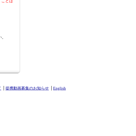
くことは
い。
て
提携動画募集のお知らせ
English