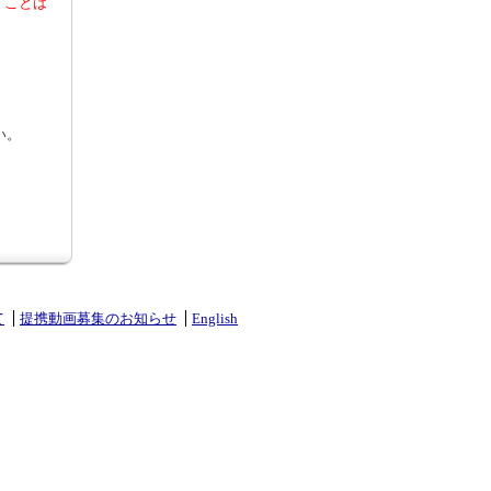
くことは
い。
て
提携動画募集のお知らせ
English