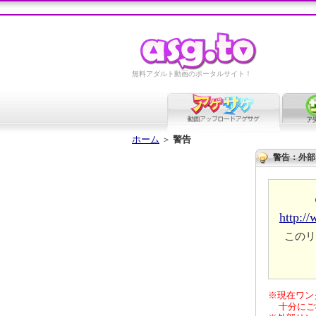
無料アダルト動画のポータルサイト！
ホーム
＞
警告
警告：外部
http:/
このリ
※現在ワン
十分にご