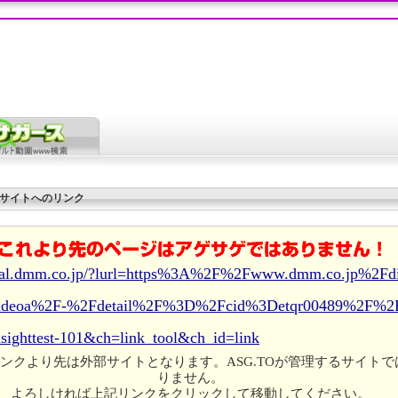
サイトへのリンク
//al.dmm.co.jp/?lurl=https%3A%2F%2Fwww.dmm.co.jp%2Fdi
ideoa%2F-%2Fdetail%2F%3D%2Fcid%3Detqr00489%2F%2
nsighttest-101&ch=link_tool&ch_id=link
ンクより先は外部サイトとなります。ASG.TOが管理するサイトで
りません。
よろしければ上記リンクをクリックして移動してください。