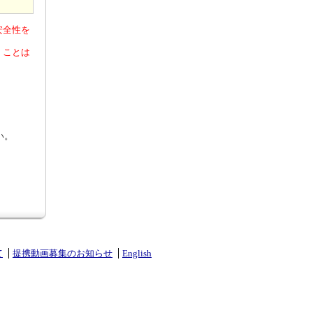
安全性を
くことは
い。
て
提携動画募集のお知らせ
English