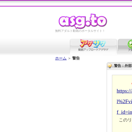
無料アダルト動画のポータルサイト！
ホーム
＞
警告
警告：外部
https:
l%2Fv
f_id=i
このリ