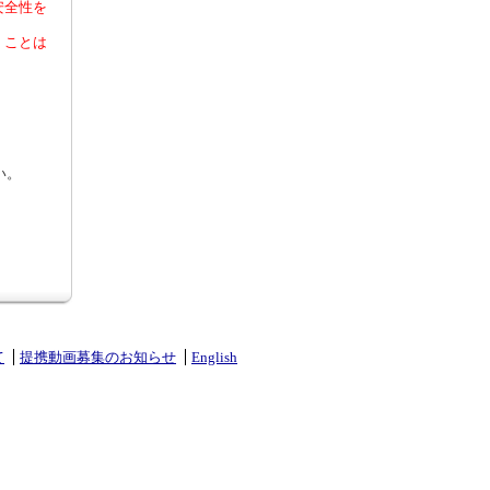
安全性を
くことは
い。
て
提携動画募集のお知らせ
English