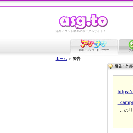
無料アダルト動画のポータルサイト！
ホーム
＞
警告
警告：外部
https:
_camp
このリ