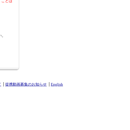
くことは
い。
て
提携動画募集のお知らせ
English