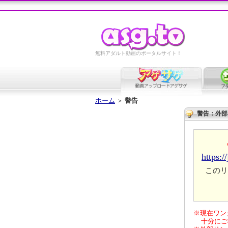
無料アダルト動画のポータルサイト！
ホーム
＞
警告
警告：外部
https:/
このリ
※現在ワン
十分にご