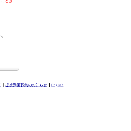
くことは
い。
て
提携動画募集のお知らせ
English