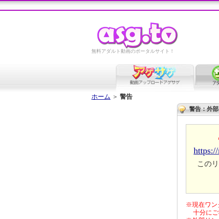
無料アダルト動画のポータルサイト！
ホーム
＞
警告
警告：外部
https:
このリ
※現在ワン
十分にご