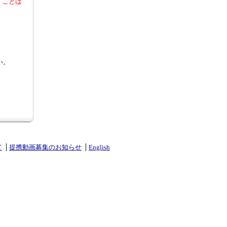
くことは
い。
て
提携動画募集のお知らせ
English