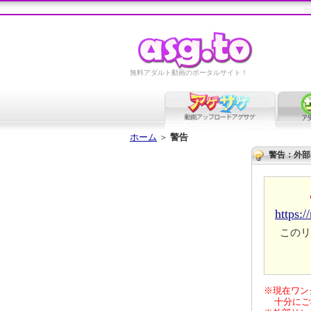
無料アダルト動画のポータルサイト！
ホーム
＞
警告
警告：外部
https:
このリ
※現在ワン
十分にご