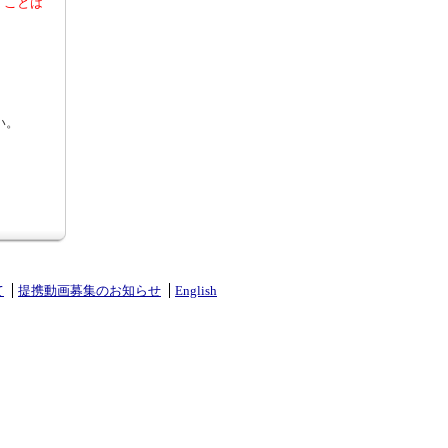
くことは
い。
て
提携動画募集のお知らせ
English