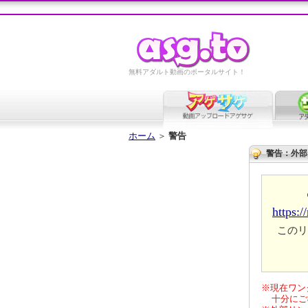
無料アダルト動画のポータルサイト！
ホーム
＞
警告
警告：外部
https:/
このリ
※現在ワン
十分にご