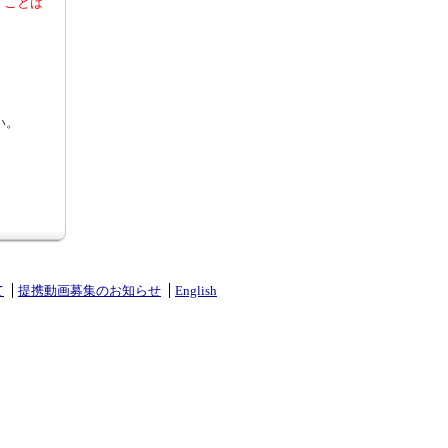
くことは
い。
て
提携動画募集のお知らせ
English