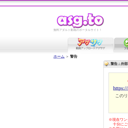
無料アダルト動画のポータルサイト！
ホーム
＞
警告
警告：外部
https:/
このリ
※現在ワン
十分にご