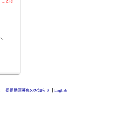
くことは
い。
て
提携動画募集のお知らせ
English