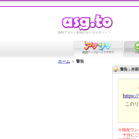
無料アダルト動画のポータルサイト！
ホーム
＞
警告
警告：外部
https:
このリ
※現在ワン
十分にご