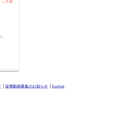
くことは
い。
て
提携動画募集のお知らせ
English