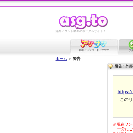
無料アダルト動画のポータルサイト！
ホーム
＞
警告
警告：外部
https:
このリ
※現在ワン
十分にご