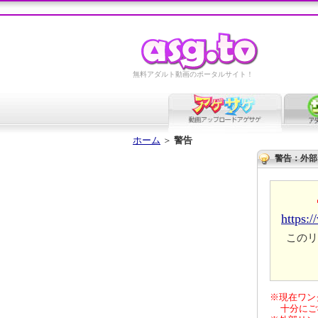
無料アダルト動画のポータルサイト！
ホーム
＞
警告
警告：外部
https:
このリ
※現在ワン
十分にご