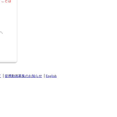
くことは
い。
て
提携動画募集のお知らせ
English