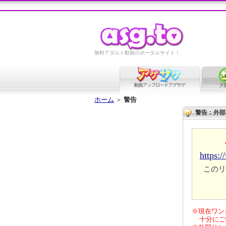
無料アダルト動画のポータルサイト！
ホーム
＞
警告
警告：外部
https:
このリ
※現在ワン
十分にご