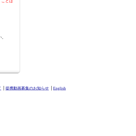
くことは
い。
て
提携動画募集のお知らせ
English