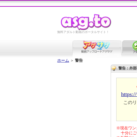
無料アダルト動画のポータルサイト！
ホーム
＞
警告
警告：外部
https:
このリ
※現在ワン
十分にご