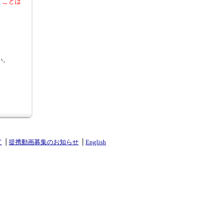
くことは
い。
て
提携動画募集のお知らせ
English