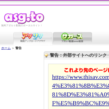
無料アダルト動画のポータルサイト！
ホーム
＞
警告
警告：外部サイトへのリンク
https://www.thisav.
4%E3%81%8B%E3%
81%8D%E3%81%A0
F%E5%B9%BC%E9%