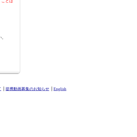
くことは
い。
て
提携動画募集のお知らせ
English