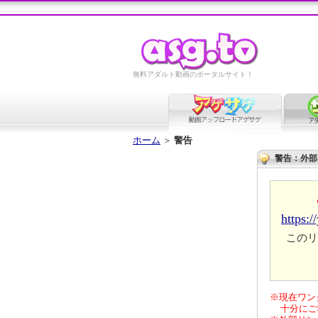
無料アダルト動画のポータルサイト！
ホーム
＞
警告
警告：外部
https:/
このリ
※現在ワン
十分にご