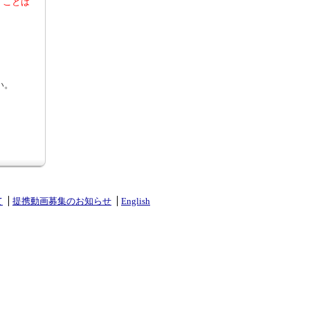
くことは
い。
て
提携動画募集のお知らせ
English