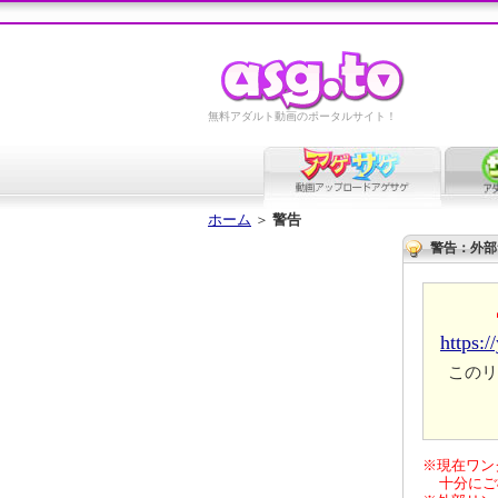
無料アダルト動画のポータルサイト！
ホーム
＞
警告
警告：外部
https:/
このリ
※現在ワン
十分にご