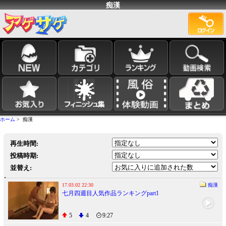
痴漢
ホーム
> 痴漢
再生時間:
投稿時期:
並替え:
17.03.02 22:30
痴漢
七月四週目人気作品ランキングpart1
5
4
9:27