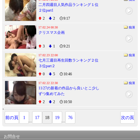
二月四週目人気作品ランキング１位
２位part1
2
2
9:17
17.02.24 00:30
痴漢
クリスマス企画
3
1
9:21
17.02.23 22:00
痴漢
七月三週目再生回数ランキング２位
３位part２
0
5
10:46
17.02.22 22:30
痴漢
11/27の新着の作品から良いとこ少し
ずつ集めてみた
2
2
10:50
前の頁
1
17
18
19
76
次の頁
...
...
お問合せ