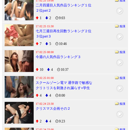
17.02.25 19:00
痴漢
二月四週目人気作品ランキング１位
２位part２
1
2
9:03
17.02.25 15:30
痴漢
七月三週目再生回数ランキング２位
３位part３
7
5
10:46
17.02.25 08:00
痴漢
今週の人気作品ランキング３
10
4
10:37
17.02.25 01:00
痴漢
スクールゾーン電マ 通学路で敏感な
クリトリスを刺激され漏らす○学生
4
4
8:00
17.02.24 23:30
痴漢
クリスマス企画その２
2
4
9:23
17.02.24 23:00
痴漢