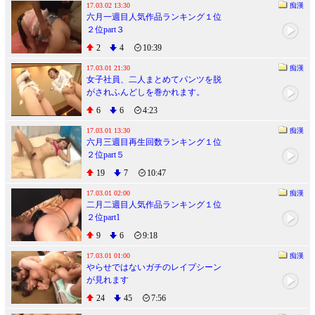
17.03.02 13:30
痴漢
六月一週目人気作品ランキング１位
２位part３
2
4
10:39
17.03.01 21:30
痴漢
女子社員、二人まとめてパンツを脱
がされふんどしを巻かれます。
20151211
6
6
4:23
17.03.01 13:30
痴漢
六月三週目再生回数ランキング１位
２位part５
19
7
10:47
17.03.01 02:00
痴漢
二月二週目人気作品ランキング１位
２位part1
9
6
9:18
17.03.01 01:00
痴漢
やらせではないガチのレイプシーン
が見れます
24
45
7:56