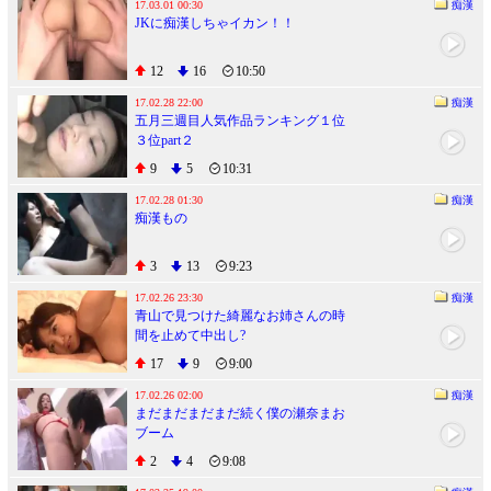
17.03.01 00:30
痴漢
JKに痴漢しちゃイカン！！
12
16
10:50
17.02.28 22:00
痴漢
五月三週目人気作品ランキング１位
３位part２
9
5
10:31
17.02.28 01:30
痴漢
痴漢もの
3
13
9:23
17.02.26 23:30
痴漢
青山で見つけた綺麗なお姉さんの時
間を止めて中出し?
17
9
9:00
17.02.26 02:00
痴漢
まだまだまだまだ続く僕の瀬奈まお
ブーム
2
4
9:08