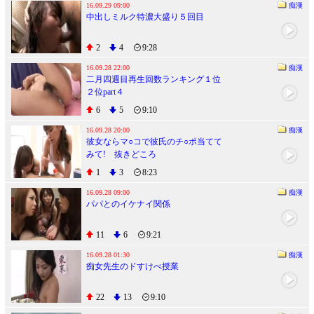
16.09.29 09:00
痴漢
中出しミルク特濃大盛り５回目
2
4
9:28
16.09.28 22:00
痴漢
二月四週目再生回数ランキング１位
２位part４
6
5
9:10
16.09.28 20:00
痴漢
彼女ならマ○コで彼氏のチ○ポ当てて
みて! 抜きどころ
1
3
8:23
16.09.28 09:00
痴漢
パパとのイケナイ関係
11
6
9:21
16.09.28 01:30
痴漢
痴女先生のドすけべ授業
22
13
9:10