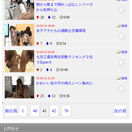
朝から晩まで挿れっぱなしシリーズ
から松岡ちな
20
32
9:09
16.09.24 20:00
痴漢
女子アナたちの過酷な労働環境
7
9
8:54
16.09.24 03:00
痴漢
七月三週目再生回数ランキング２位
３位part５
2
4
10:49
16.09.23 22:30
痴漢
かわいい女の子の挿入シーン集めた
25
12
9:36
前の頁
1
40
41
42
76
次の頁
...
...
お問合せ