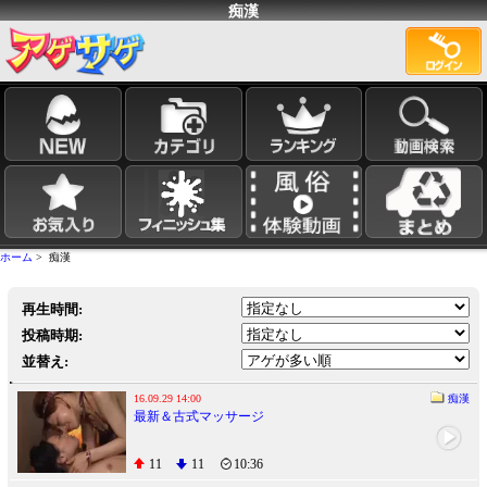
痴漢
ホーム
> 痴漢
再生時間:
投稿時期:
並替え:
16.09.29 14:00
痴漢
最新＆古式マッサージ
11
11
10:36