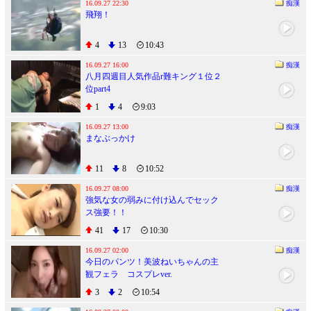
16.09.27 22:30
痴漢
飛翔！
4
13
10:43
16.09.27 16:00
痴漢
八月四週目人気作品r難キング１位２
位part4
1
4
9:03
16.09.27 13:00
痴漢
まなぶっかけ
11
8
10:52
16.09.27 08:00
痴漢
強気な女の弱みに付け込んでセック
ス強要！！
41
17
10:30
16.09.27 02:00
痴漢
今日のパンツ！美波ねいちゃんの主
観フェラ コスプレver.
3
2
10:54