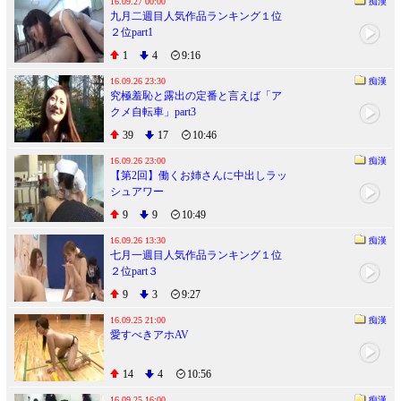
16.09.27 00:00
痴漢
九月二週目人気作品ランキング１位
２位part1
1
4
9:16
16.09.26 23:30
痴漢
究極羞恥と露出の定番と言えば「ア
クメ自転車」part3
39
17
10:46
16.09.26 23:00
痴漢
【第2回】働くお姉さんに中出しラッ
シュアワー
9
9
10:49
16.09.26 13:30
痴漢
七月一週目人気作品ランキング１位
２位part３
9
3
9:27
16.09.25 21:00
痴漢
愛すべきアホAV
14
4
10:56
16.09.25 16:00
痴漢