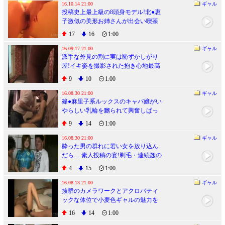
16.10.14 21:00
ギャル
投稿史上最上級の8頭身モデル!北●恵
子激似の美形お姉さんが出会い喫茶
でユキズリ初ハメドリ!!
17
16
1:00
16.09.17 21:00
ギャル
派手な外見の割に実は恥ずかしがり
屋!イキ姿を撮影された抱き心地最高
の豊満ボディギャル
9
10
1:00
16.08.30 21:00
ギャル
篠●麻里子系ルックスのキャバ嬢がい
やらしい乳輪を嬲られて興奮しぱっ
くり騎乗位ハメ!!
9
14
1:00
16.08.30 21:00
ギャル
酔った男の群れに若い女を放り込ん
だら… 素人投稿の宴!剃毛・連続姦の
混沌過ぎる乱交ビデオ
4
15
1:00
16.08.13 21:00
ギャル
抜群のカメラワークとアクロバティ
ックな体位で小麦色ギャルの魅力を
撮りまくる快作!
16
14
1:00