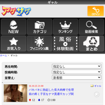
ギャル
ホーム
> ギャル
再生時間:
投稿時期:
並替え:
16.10.25 21:00
ギャル
バキバキに勃起した長大肉棒で生理
前の疼く子宮をナマ貫通!Fカップ関
西弁ギャルが再降臨!!
12
17
1:00