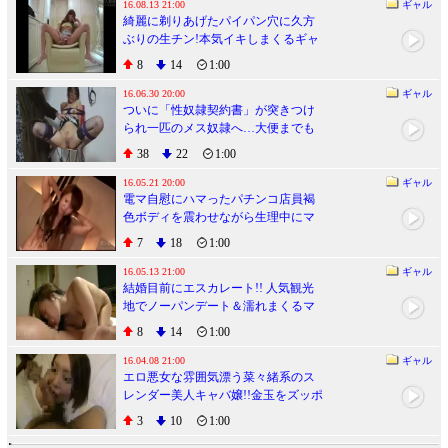
16.08.13 21:00
ギャル
綺麗に剃りあげたパイパン穴に久方
ぶりの生チン!本気イキしまくるギャ
ルホステス!!
8
14
1:00
16.06.30 20:00
ギャル
ついに「性奴隷契約書」が突きつけ
られ一匹のメス奴隷へ…大便までも
すべてご主人様の管理下へ
38
22
1:00
16.05.21 20:00
ギャル
電マ自慰にハマったパチンコ店員褐
色ボディを震わせながら生理中にマ
ンコ生ハメ痙攣アクメ
7
18
1:00
16.05.13 21:00
ギャル
結婚目前にエスカレート!! 人気観光
地でノーパンデート＆濡れまくるマ
ンコに婚約精子生中出し
8
14
1:00
16.04.08 21:00
ギャル
エロ悪女な雰囲気漂う菜々緒系のス
レンダー美人キャバ嬢!!金玉をズッポ
ンズッポン踊り食い
3
10
1:00