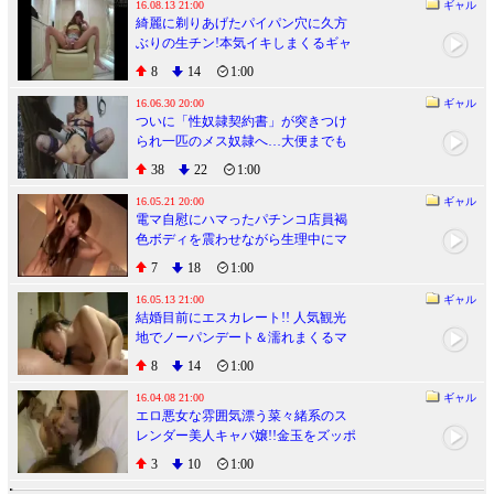
16.08.13 21:00
ギャル
綺麗に剃りあげたパイパン穴に久方
ぶりの生チン!本気イキしまくるギャ
ルホステス!!
8
14
1:00
16.06.30 20:00
ギャル
ついに「性奴隷契約書」が突きつけ
られ一匹のメス奴隷へ…大便までも
すべてご主人様の管理下へ
38
22
1:00
16.05.21 20:00
ギャル
電マ自慰にハマったパチンコ店員褐
色ボディを震わせながら生理中にマ
ンコ生ハメ痙攣アクメ
7
18
1:00
16.05.13 21:00
ギャル
結婚目前にエスカレート!! 人気観光
地でノーパンデート＆濡れまくるマ
ンコに婚約精子生中出し
8
14
1:00
16.04.08 21:00
ギャル
エロ悪女な雰囲気漂う菜々緒系のス
レンダー美人キャバ嬢!!金玉をズッポ
ンズッポン踊り食い
3
10
1:00