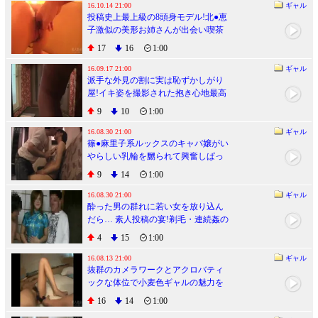
16.10.14 21:00
ギャル
投稿史上最上級の8頭身モデル!北●恵
子激似の美形お姉さんが出会い喫茶
でユキズリ初ハメドリ!!
17
16
1:00
16.09.17 21:00
ギャル
派手な外見の割に実は恥ずかしがり
屋!イキ姿を撮影された抱き心地最高
の豊満ボディギャル
9
10
1:00
16.08.30 21:00
ギャル
篠●麻里子系ルックスのキャバ嬢がい
やらしい乳輪を嬲られて興奮しぱっ
くり騎乗位ハメ!!
9
14
1:00
16.08.30 21:00
ギャル
酔った男の群れに若い女を放り込ん
だら… 素人投稿の宴!剃毛・連続姦の
混沌過ぎる乱交ビデオ
4
15
1:00
16.08.13 21:00
ギャル
抜群のカメラワークとアクロバティ
ックな体位で小麦色ギャルの魅力を
撮りまくる快作!
16
14
1:00