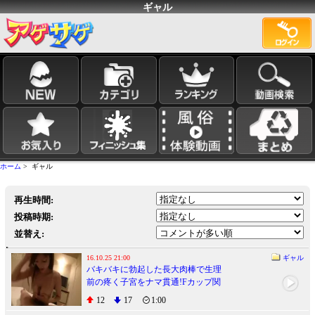
ギャル
ホーム
> ギャル
再生時間:
投稿時期:
並替え:
16.10.25 21:00
ギャル
バキバキに勃起した長大肉棒で生理
前の疼く子宮をナマ貫通!Fカップ関
西弁ギャルが再降臨!!
12
17
1:00