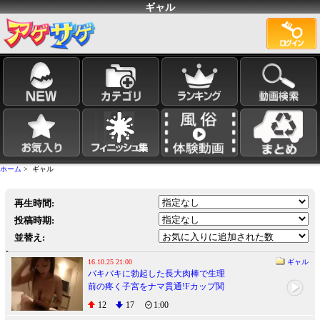
ギャル
ホーム
> ギャル
再生時間:
投稿時期:
並替え:
16.10.25 21:00
ギャル
バキバキに勃起した長大肉棒で生理
前の疼く子宮をナマ貫通!Fカップ関
西弁ギャルが再降臨!!
12
17
1:00