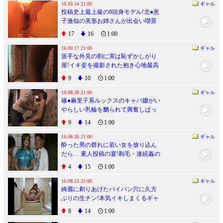
16.10.14 21:00
ギャル
投稿史上最上級の8頭身モデル!北●恵
子激似の美形お姉さんが出会い喫茶
でユキズリ初ハメドリ!!
17
16
1:00
16.09.17 21:00
ギャル
派手な外見の割に実は恥ずかしがり
屋!イキ姿を撮影された抱き心地最高
の豊満ボディギャル
9
10
1:00
16.08.30 21:00
ギャル
篠●麻里子系ルックスのキャバ嬢がい
やらしい乳輪を嬲られて興奮しぱっ
くり騎乗位ハメ!!
9
14
1:00
16.08.30 21:00
ギャル
酔った男の群れに若い女を放り込ん
だら… 素人投稿の宴!剃毛・連続姦の
混沌過ぎる乱交ビデオ
4
15
1:00
16.08.13 21:00
ギャル
綺麗に剃りあげたパイパン穴に久方
ぶりの生チン!本気イキしまくるギャ
ルホステス!!
8
14
1:00