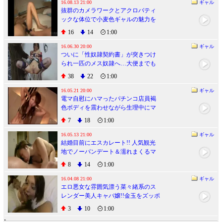
16.08.13 21:00
ギャル
抜群のカメラワークとアクロバティ
ックな体位で小麦色ギャルの魅力を
撮りまくる快作!
16
14
1:00
16.06.30 20:00
ギャル
ついに「性奴隷契約書」が突きつけ
られ一匹のメス奴隷へ…大便までも
すべてご主人様の管理下へ
38
22
1:00
16.05.21 20:00
ギャル
電マ自慰にハマったパチンコ店員褐
色ボディを震わせながら生理中にマ
ンコ生ハメ痙攣アクメ
7
18
1:00
16.05.13 21:00
ギャル
結婚目前にエスカレート!! 人気観光
地でノーパンデート＆濡れまくるマ
ンコに婚約精子生中出し
8
14
1:00
16.04.08 21:00
ギャル
エロ悪女な雰囲気漂う菜々緒系のス
レンダー美人キャバ嬢!!金玉をズッポ
ンズッポン踊り食い
3
10
1:00