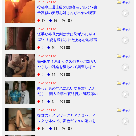
16.10.14 21:00
ギャル
投稿史上最上級の8頭身モデル!北●恵
子激似の美形お姉さんが出会い喫茶
でユキズリ初ハメドリ!!
17
16
1:00
16.09.17 21:00
ギャル
派手な外見の割に実は恥ずかしがり
屋!イキ姿を撮影された抱き心地最高
の豊満ボディギャル
9
10
1:00
16.08.30 21:00
ギャル
篠●麻里子系ルックスのキャバ嬢がい
やらしい乳輪を嬲られて興奮しぱっ
くり騎乗位ハメ!!
9
14
1:00
16.08.30 21:00
ギャル
酔った男の群れに若い女を放り込ん
だら… 素人投稿の宴!剃毛・連続姦の
混沌過ぎる乱交ビデオ
4
15
1:00
16.08.13 21:00
ギャル
抜群のカメラワークとアクロバティ
ックな体位で小麦色ギャルの魅力を
撮りまくる快作!
16
14
1:00