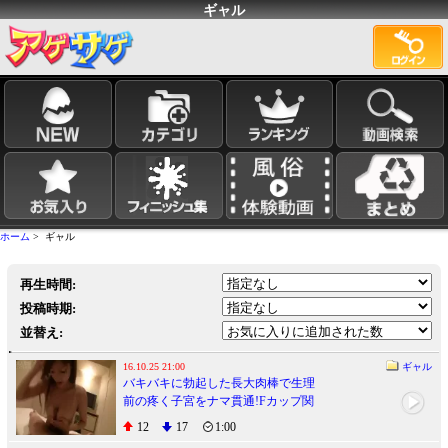
ギャル
ホーム
> ギャル
再生時間:
投稿時期:
並替え:
16.10.25 21:00
ギャル
バキバキに勃起した長大肉棒で生理
前の疼く子宮をナマ貫通!Fカップ関
西弁ギャルが再降臨!!
12
17
1:00