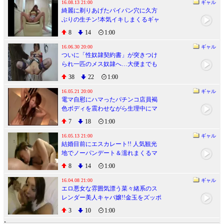
16.08.13 21:00
ギャル
綺麗に剃りあげたパイパン穴に久方
ぶりの生チン!本気イキしまくるギャ
ルホステス!!
8
14
1:00
16.06.30 20:00
ギャル
ついに「性奴隷契約書」が突きつけ
られ一匹のメス奴隷へ…大便までも
すべてご主人様の管理下へ
38
22
1:00
16.05.21 20:00
ギャル
電マ自慰にハマったパチンコ店員褐
色ボディを震わせながら生理中にマ
ンコ生ハメ痙攣アクメ
7
18
1:00
16.05.13 21:00
ギャル
結婚目前にエスカレート!! 人気観光
地でノーパンデート＆濡れまくるマ
ンコに婚約精子生中出し
8
14
1:00
16.04.08 21:00
ギャル
エロ悪女な雰囲気漂う菜々緒系のス
レンダー美人キャバ嬢!!金玉をズッポ
ンズッポン踊り食い
3
10
1:00