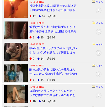
16.10.14 21:00
ギャル
投稿史上最上級の8頭身モデル!北●恵
子激似の美形お姉さんが出会い喫茶
でユキズリ初ハメドリ!!
17
16
1:00
16.09.17 21:00
ギャル
派手な外見の割に実は恥ずかしがり
屋!イキ姿を撮影された抱き心地最高
の豊満ボディギャル
9
10
1:00
16.08.30 21:00
ギャル
篠●麻里子系ルックスのキャバ嬢がい
やらしい乳輪を嬲られて興奮しぱっ
くり騎乗位ハメ!!
9
14
1:00
16.08.30 21:00
ギャル
酔った男の群れに若い女を放り込ん
だら… 素人投稿の宴!剃毛・連続姦の
混沌過ぎる乱交ビデオ
4
15
1:00
16.08.13 21:00
ギャル
抜群のカメラワークとアクロバティ
ックな体位で小麦色ギャルの魅力を
撮りまくる快作!
16
14
1:00