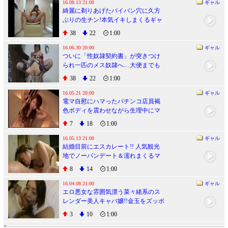
16.08.13 21:00
ギャル
綺麗に剃りあげたパイパン穴に久方
ぶりの生チン!本気イキしまくるギャ
ルホステス!!
38
22
1:00
16.06.30 20:00
ギャル
ついに「性奴隷契約書」が突きつけ
られ一匹のメス奴隷へ…大便までも
すべてご主人様の管理下へ
38
22
1:00
16.05.21 20:00
ギャル
電マ自慰にハマったパチンコ店員褐
色ボディを震わせながら生理中にマ
ンコ生ハメ痙攣アクメ
7
18
1:00
16.05.13 21:00
ギャル
結婚目前にエスカレート!! 人気観光
地でノーパンデート＆濡れまくるマ
ンコに婚約精子生中出し
8
14
1:00
16.04.08 21:00
ギャル
エロ悪女な雰囲気漂う菜々緒系のス
レンダー美人キャバ嬢!!金玉をズッポ
ンズッポン踊り食い
3
10
1:00