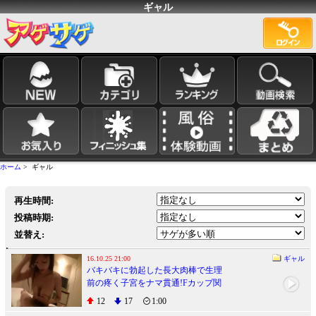
ギャル
ホーム
> ギャル
再生時間:
投稿時期:
並替え:
16.10.25 21:00
ギャル
バキバキに勃起した長大肉棒で生理
前の疼く子宮をナマ貫通!Fカップ関
西弁ギャルが再降臨!!
12
17
1:00