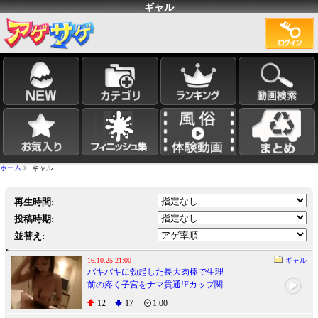
ギャル
ホーム
> ギャル
再生時間:
投稿時期:
並替え:
16.10.25 21:00
ギャル
バキバキに勃起した長大肉棒で生理
前の疼く子宮をナマ貫通!Fカップ関
西弁ギャルが再降臨!!
12
17
1:00