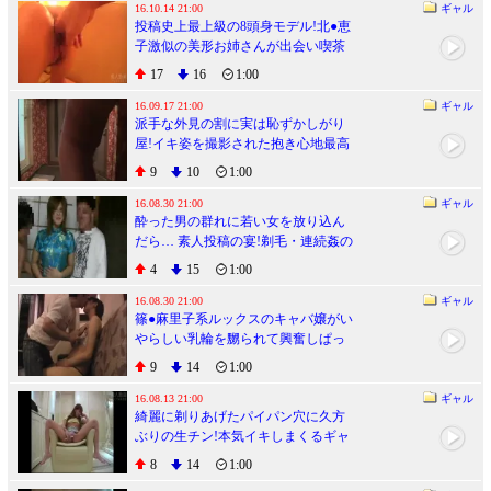
16.10.14 21:00
ギャル
投稿史上最上級の8頭身モデル!北●恵
子激似の美形お姉さんが出会い喫茶
でユキズリ初ハメドリ!!
17
16
1:00
16.09.17 21:00
ギャル
派手な外見の割に実は恥ずかしがり
屋!イキ姿を撮影された抱き心地最高
の豊満ボディギャル
9
10
1:00
16.08.30 21:00
ギャル
酔った男の群れに若い女を放り込ん
だら… 素人投稿の宴!剃毛・連続姦の
混沌過ぎる乱交ビデオ
4
15
1:00
16.08.30 21:00
ギャル
篠●麻里子系ルックスのキャバ嬢がい
やらしい乳輪を嬲られて興奮しぱっ
くり騎乗位ハメ!!
9
14
1:00
16.08.13 21:00
ギャル
綺麗に剃りあげたパイパン穴に久方
ぶりの生チン!本気イキしまくるギャ
ルホステス!!
8
14
1:00