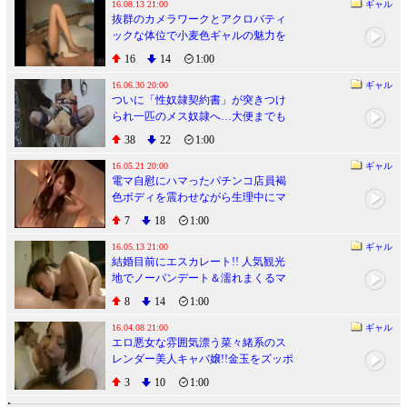
16.08.13 21:00
ギャル
抜群のカメラワークとアクロバティ
ックな体位で小麦色ギャルの魅力を
撮りまくる快作!
16
14
1:00
16.06.30 20:00
ギャル
ついに「性奴隷契約書」が突きつけ
られ一匹のメス奴隷へ…大便までも
すべてご主人様の管理下へ
38
22
1:00
16.05.21 20:00
ギャル
電マ自慰にハマったパチンコ店員褐
色ボディを震わせながら生理中にマ
ンコ生ハメ痙攣アクメ
7
18
1:00
16.05.13 21:00
ギャル
結婚目前にエスカレート!! 人気観光
地でノーパンデート＆濡れまくるマ
ンコに婚約精子生中出し
8
14
1:00
16.04.08 21:00
ギャル
エロ悪女な雰囲気漂う菜々緒系のス
レンダー美人キャバ嬢!!金玉をズッポ
ンズッポン踊り食い
3
10
1:00