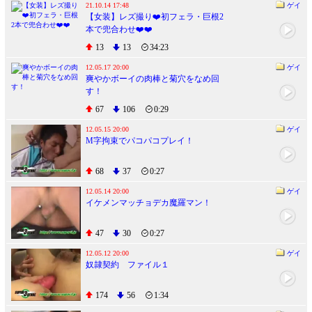
21.10.14 17:48
ゲイ
【女装】レズ撮り❤️初フェラ・巨根2
本で兜合わせ❤️❤️
13
13
34:23
12.05.17 20:00
ゲイ
爽やかボーイの肉棒と菊穴をなめ回
す！
67
106
0:29
12.05.15 20:00
ゲイ
M字拘束でパコパコプレイ！
68
37
0:27
12.05.14 20:00
ゲイ
イケメンマッチョデカ魔羅マン！
47
30
0:27
12.05.12 20:00
ゲイ
奴隷契約 ファイル１
174
56
1:34