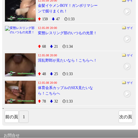
12.05.09 20:00
ゲイ
金髪イケメンBOY！ガンボリマシー
ンで掘りまくれ！
159
47
1:33
12.05.09 20:00
ゲイ
変態レスリング部のいつもの光景！
68
21
1:34
12.05.08 20:00
ゲイ
淫乱野郎が見たいなら！こちらへ！
48
25
1:33
12.05.08 20:00
ゲイ
体育会系カップルのSEX見たいな
ら！こちらへ
78
32
1:33
前の頁
1
次の頁
お問合せ