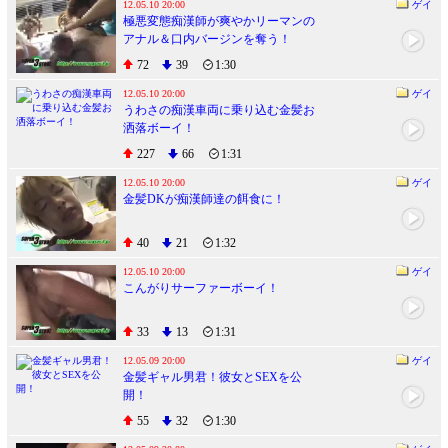
12.05.10 20:00
ゲイ
極悪変態痴漢師が爽やかリーマンの
アナル＆口内バージンを奪う！
72
39
1:30
12.05.10 20:00
ゲイ
うわさの痴漢車両に乗り込む金髪お
洒落ボーイ！
227
66
1:31
12.05.10 20:00
ゲイ
金髪DKが痴漢師達の餌食に！
40
21
1:32
12.05.10 20:00
ゲイ
こんがりサーファーボーイ！
33
13
1:31
12.05.09 20:00
ゲイ
金髪ギャル男君！彼女とSEXを公
開！
55
32
1:30