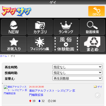
ゲイ
ホーム
> ゲイ
再生時間:
投稿時期:
並替え:
24.10.10 20:00
ゲイ
連結アナルフィスト・レズビアン 肛
門極限拡張
19
32
2:00