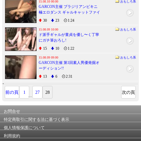
15.08.10 00:00
おもしろ系
GARCON主催 ブラジリアンビキニ
極エロダンス ギャルキャットファイ
トカーニバル
30
23
1:24
15.08.09 10:00
おもしろ系
ド派手ギャルが童貞を優し〜く丁寧
にガチ筆おろし!
15
10
1:22
15.08.09 09:00
おもしろ系
GARCON主催 第1回素人男優発掘オ
ーディション!!
13
6
2:31
前の頁
1
27
28
次の頁
...
お問合せ
特定商取引に関する法に基づく表示
個人情報保護について
利用規約