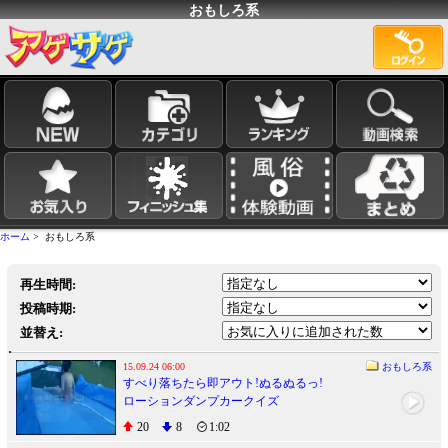
おもしろ系
ホーム
> おもしろ系
再生時間:
投稿時期:
並替え:
15.09.24 06:00
おもしろ系
すべり落ちたら即アウト!ぬるぬるっ!
ローションダンプカークイズ
20
8
1:02