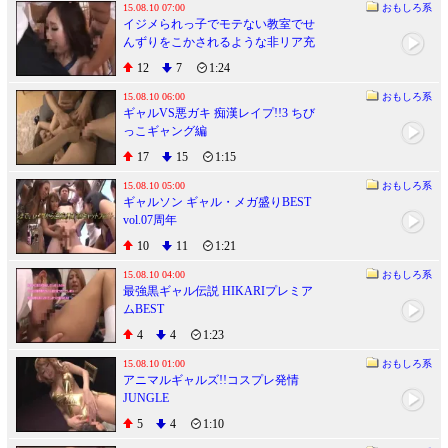
15.08.10 07:00
おもしろ系
イジメられっ子でモテない教室でせ
んずりをこかされるような非リア充
の僕、ある日僕をイジメるクラスの
12
7
1:24
不良ギャルの弱味を握ってしまい、
それから僕の股間は熱くなり我慢で
15.08.10 06:00
おもしろ系
ギャルVS悪ガキ 痴漢レイプ!!3 ちび
きなくなったのでモテない奴等で集
っこギャング編
団制裁復讐レイプしてやりました。
おまけに童貞喪失(ホシ)
17
15
1:15
15.08.10 05:00
おもしろ系
ギャルソン ギャル・メガ盛りBEST
vol.07周年
10
11
1:21
15.08.10 04:00
おもしろ系
最強黒ギャル伝説 HIKARIプレミア
ムBEST
4
4
1:23
15.08.10 01:00
おもしろ系
アニマルギャルズ!!コスプレ発情
JUNGLE
5
4
1:10