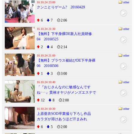
16.10.24 23:00
other
クンニとりゲーム? 20160429
6
7
2:06
16.10.24 21:30
other
【無料】下半身裸DE新入社員研修
04 20160525
2
4
2:14
16.10.24 21:00
other
【無料】ブラウス裾結びDE下半身裸
06 20160506
1
3
3:00
16.10.24 10:40
other
「『おじさんなのに敏感なんです
ね･･･』貫禄オヤジがメンズエステで
勃起しながら童貞のように感じまく
12
8
2:00
ったらおねえさん店員が可愛いギャ
ップに発情（ハート）熟年チ◯ポを
16.10.24 10:30
other
上原亜衣SOD卒業撮り下ろし作品
ゆっくり握りしめてきた」ＶＯＬ.1
カラダが溶けあうほど汗まみれ
唇・尻・乳・わきの下を、じっくり
6
5
2:00
と味わわれる濃厚セックス 上原亜