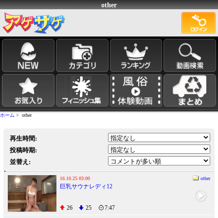
other
ホーム
> other
再生時間:
投稿時期:
並替え:
16.10.25 03:00
other
巨乳サウナレディ12
26
25
7:47