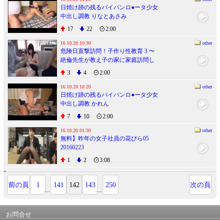
日焼け跡の残るパイパンロ●ータ少女
中出し調教 りなとあさみ
17
22
2:00
16.10.20 10:30
other
危険日直撃訪問！子作り性教育 3 〜
絶倫先生が教え子の家に家庭訪問し
て生中出しセックス実習〜
3
4
2:00
16.10.20 10:20
other
日焼け跡の残るパイパンロ●ータ少女
中出し調教 かれん
7
10
2:00
16.10.20 01:30
other
無料】昨年の女子社員の花びら05
20160223
1
2
3:08
前の頁
1
141
142
143
250
次の頁
...
...
お問合せ