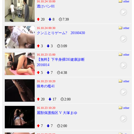
衣『溶ける』 +10作品 合計12SEX
16.10.24 10:00
other
透けパン01
収録 ２４０分 プレミアムBEST
20
8
7:39
16.10.24 00:30
other
クンニとりゲーム? 20160430
3
3
3:09
16.10.23 15:00
other
【無料】下半身裸DE健康診断
2016014
5
7
4:38
16.10.23 10:20
other
猟奇の檻41
20
17
2:00
16.10.23 10:20
other
麗獣保護痴区 V 大塚まゆ
7
7
2:00