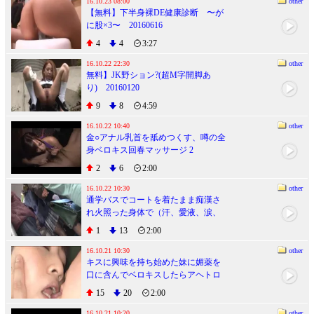
16.10.23 08:00
other
【無料】下半身裸DE健康診断 〜が
に股×3〜 20160616
4
4
3:27
16.10.22 22:30
other
無料】JK野ション?(超M字開脚あ
り) 20160120
9
8
4:59
16.10.22 10:40
other
金○アナル乳首を舐めつくす、噂の全
身ベロキス回春マッサージ 2
2
6
2:00
16.10.22 10:30
other
通学バスでコートを着たまま痴漢さ
れ火照った身体で（汗、愛液、涙、
潮、涎）体液まみれでイキまくる○学
1
13
2:00
生
16.10.21 10:30
other
キスに興味を持ち始めた妹に媚薬を
口に含んでベロキスしたらアヘトロ
顔でイキまくるセックス大好きっ子
15
20
2:00
に激変！
16.10.21 10:20
other