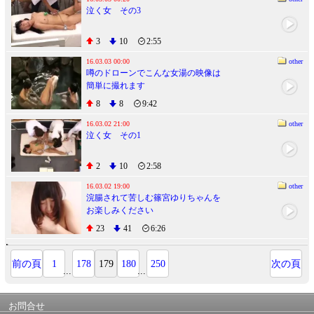
泣く女 その3
3
10
2:55
16.03.03 00:00
other
噂のドローンでこんな女湯の映像は
簡単に撮れます
8
8
9:42
16.03.02 21:00
other
泣く女 その1
2
10
2:58
16.03.02 19:00
other
浣腸されて苦しむ篠宮ゆりちゃんを
お楽しみください
23
41
6:26
前の頁
1
178
179
180
250
次の頁
...
...
お問合せ