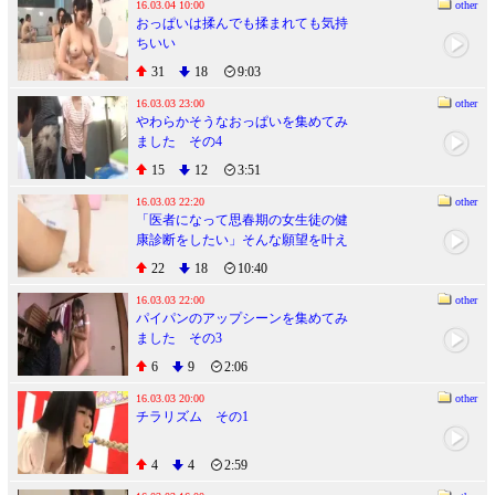
16.03.04 10:00
other
おっぱいは揉んでも揉まれても気持
ちいい
31
18
9:03
16.03.03 23:00
other
やわらかそうなおっぱいを集めてみ
ました その4
15
12
3:51
16.03.03 22:20
other
「医者になって思春期の女生徒の健
康診断をしたい」そんな願望を叶え
てくれるＡＶです。
22
18
10:40
16.03.03 22:00
other
パイパンのアップシーンを集めてみ
ました その3
6
9
2:06
16.03.03 20:00
other
チラリズム その1
4
4
2:59