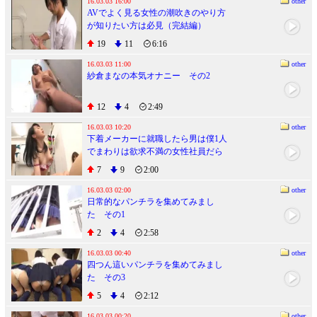
16.03.03 16:00
other
AVでよく見る女性の潮吹きのやり方
が知りたい方は必見（完結編）
19
11
6:16
16.03.03 11:00
other
紗倉まなの本気オナニー その2
12
4
2:49
16.03.03 10:20
other
下着メーカーに就職したら男は僕1人
でまわりは欲求不満の女性社員だら
け！ やっと就職できた先は美人社員
7
9
2:00
ばかりの下着メーカー！男は僕１
人！下っ端なので毎日こき使われて
16.03.03 02:00
other
日常的なパンチラを集めてみまし
ヘトヘトだけど･･･いいんです！なぜ
た その1
かって･･･？女性社員がモデルも兼ね
ているので下着姿を生で見放題！商
2
4
2:58
品チェックでは胸やお尻も触り放
題！そんなことをしていたらみんな
16.03.03 00:40
other
四つん這いパンチラを集めてみまし
の前で勃起もしてしまいます･･･。で
た その3
も会社にたったひとつのチ○ポなの
で、みんなムラムラして怒るどころ
5
4
2:12
か痴女化していくんです！！
16.03.03 00:20
other