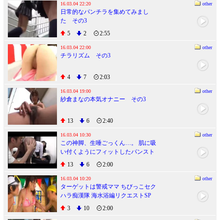
16.03.04 22:20
other
日常的なパンチラを集めてみまし
た その3
5
2
2:55
16.03.04 22:00
other
チラリズム その3
4
7
2:03
16.03.04 19:00
other
紗倉まなの本気オナニー その3
13
6
2:40
16.03.04 10:30
other
この神脚、生唾ごっくん…。 肌に吸
い付くようにフィットしたパンスト
がいやらし過ぎる美脚お姉さんが焦
13
6
2:00
らせながら責めてくる4時間12人
Vol.2
16.03.04 10:20
other
ターゲットは警戒ママ ちびっこセク
ハラ痴漢隊 海水浴編リクエストSP
3
10
2:00