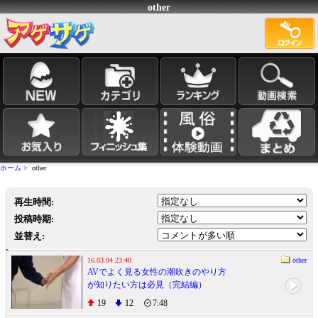
other
ホーム
> other
再生時間:
投稿時期:
並替え:
16.03.04 23:40
other
AVでよく見る女性の潮吹きのやり方
が知りたい方は必見（完結編）
19
12
7:48