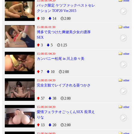
15.08.06 04:20
other
バック限定 ケツファックベストセレ
クション TOP20 Ver.2015
10
14
2:00
15.08.06 01:30
other
博多で見つけた爽健美少女の濃厚
SEX
3
5
1:25
15.08.05 04:20
other
カンパニー松尾 in 川上奈々美
7
10
2:00
15.08.05 04:20
other
完全主観でレイプされる葵つかさ
57
38
2:00
15.08.04 04:20
other
愛情フェラチオごっくんSEX 長澤え
りな
13
20
2:00
15.08.04 04:00
other