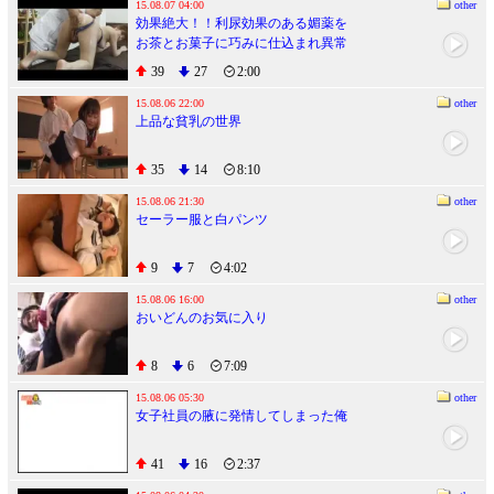
15.08.07 04:00
other
効果絶大！！利尿効果のある媚薬を
お茶とお菓子に巧みに仕込まれ異常
にもよおす尿意に、我慢出来ずに放
39
27
2:00
射状おもらしの大醜態っ！！美人モ
デル豹変のアクメ失禁オイルマッサ
15.08.06 22:00
other
上品な貧乳の世界
ージ 2
35
14
8:10
15.08.06 21:30
other
セーラー服と白パンツ
9
7
4:02
15.08.06 16:00
other
おいどんのお気に入り
8
6
7:09
15.08.06 05:30
other
女子社員の腋に発情してしまった俺
41
16
2:37