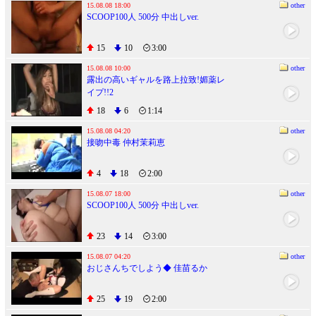
15.08.08 18:00
other
SCOOP100人 500分 中出しver.
15
10
3:00
15.08.08 10:00
other
露出の高いギャルを路上拉致!媚薬レ
イプ!!2
18
6
1:14
15.08.08 04:20
other
接吻中毒 仲村茉莉恵
4
18
2:00
15.08.07 18:00
other
SCOOP100人 500分 中出しver.
23
14
3:00
15.08.07 04:20
other
おじさんちでしよう◆ 佳苗るか
25
19
2:00