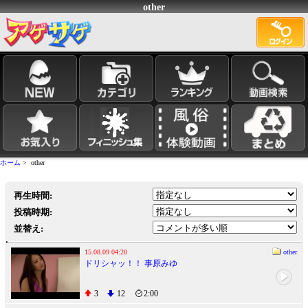
other
ホーム
> other
再生時間:
投稿時期:
並替え:
15.08.09 04:20
other
ドリシャッ！！ 事原みゆ
3
12
2:00