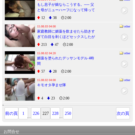
もし息子が娘ならこうする。── 父
と母がニューハーフになって帰って
きた息子のチ○ポを取り合って困った
12
38
2:00
とんでもない親子の近親相姦
15.08.03 04:00
other
家庭教師に媚薬を飲ませたら効きす
ぎて白目を剥くほどセックスしたが
って困った・・・けどガチ生中出し
213
47
2:00
６発でやっと満足！SODcreate ver.
15.08.02 04:20
other
媚薬を塗られたデッサンモデル 4時
間
57
28
2:00
15.08.02 04:00
other
キモオタ孕ませ隊
4
23
2:00
前の頁
1
226
227
228
250
次の頁
...
...
お問合せ