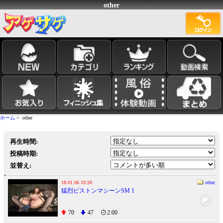
other
ホーム
> other
再生時間:
投稿時期:
並替え:
18.01.06 10:20
other
猛烈ピストンマシーンSM 1
70
47
2:00