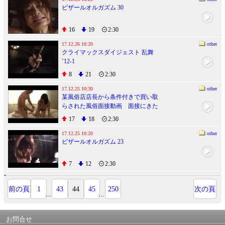
ビザールオルガズム 30
16
19
2:30
17.12.26 10:20
other
クライマックスダイジェスト 乱舞
’12-1
8
21
2:30
17.12.25 10:30
other
某風俗店店長から条件付きで買い取
らされた風俗面接動画 面接にきた
風俗未経験の巨乳人妻全員に中出し
17
18
2:30
までしてます。
17.12.25 10:20
other
ビザールオルガズム 23
7
12
2:30
前の頁
1
43
44
45
250
次の頁
...
...
お問合せ