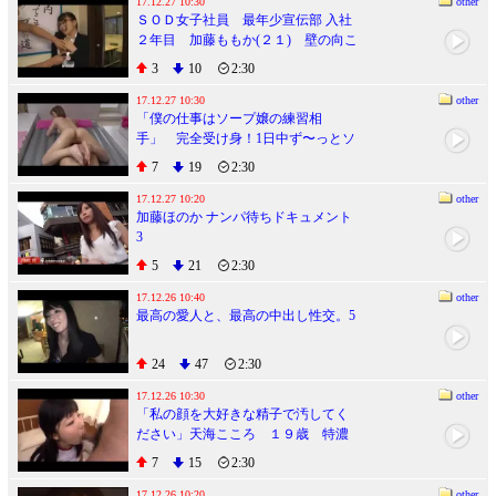
17.12.27 10:30
other
ＳＯＤ女子社員 最年少宣伝部 入社
２年目 加藤ももか(２１) 壁の向こ
うには仕事中の同僚たちが！ 社内
3
10
2:30
でこっそりＡＶ撮影 人生初！３Ｐ
＆会議中ＳＥＸ
17.12.27 10:30
other
「僕の仕事はソープ嬢の練習相
手」 完全受け身！1日中ず〜っとソ
ーププレイを受け続けるだけの憧れ
7
19
2:30
の職業
17.12.27 10:20
other
加藤ほのか ナンパ待ちドキュメント
3
5
21
2:30
17.12.26 10:40
other
最高の愛人と、最高の中出し性交。5
24
47
2:30
17.12.26 10:30
other
「私の顔を大好きな精子で汚してく
ださい」天海こころ １９歳 特濃
ザーメン顔射１２発
7
15
2:30
17.12.26 10:20
other