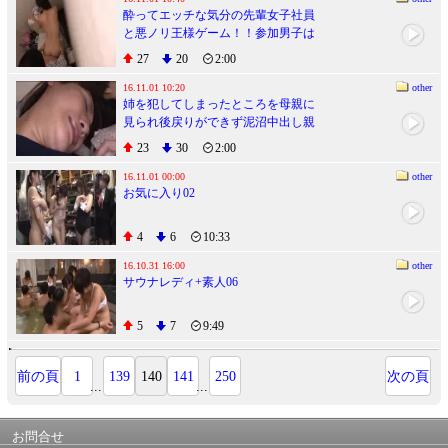
酔ってエッチな気分の先輩女子社員
と悪ノリ王様ゲーム！！参加男子は
僕一人楽しすぎて腰が砕けるほどや
27
20
2:00
られました。
16.11.01 10:20
other
姉を犯してしまったところを母親に
見られ後戻りができず泥沼中出し親
子丼
23
30
2:00
16.11.01 00:00
other
お気に入り02
4
6
10:33
16.10.31 16:00
other
サウナレディ+素人06
5
7
9:49
前の頁
1
139
140
141
250
次の頁
...
...
お問合せ