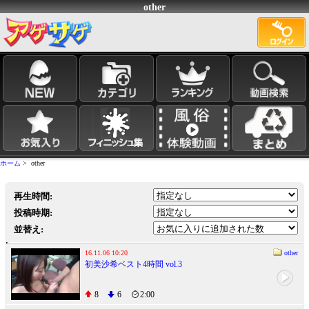
other
ホーム
> other
再生時間:
投稿時期:
並替え:
16.11.06 10:20
other
初美沙希ベスト4時間 vol.3
8
6
2:00