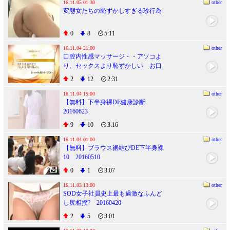
16.11.05 01:30
other
変態女たちの恥ずかしすぎる珍行為
0
8
5:11
16.11.04 21:00
other
口腔内性感マッサージ・・アソコよ
り、セックスより恥ずかしい お口
の中口腔性感マッサージ！
2
12
2:31
16.11.04 15:00
other
【無料】下半身裸DE健康診断
20160623
9
10
3:16
16.11.04 01:00
other
【無料】ブラウス裾結びDE下半身裸
10 20160510
0
1
3:07
16.11.03 13:00
other
SOD女子社員史上最も過激なふんど
し尻相撲? 20160420
2
5
3:01