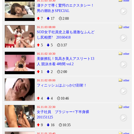
16.11.03 10:30
other
凄テクで導く驚愕のエクスタシー！
男の潮吹きSPECIAL
7
17
2:00
16.11.03 08:00
other
SOD女子社員史上最も過激なふんど
し尻相撲? 20160418
5
5
3:37
16.11.02 10:30
other
美躯撩乱！気高き美人アスリート13
人 競泳水着 4時間 vol.2
1
2
2:00
16.11.02 09:00
other
フィニッシュはぶっかけ顔射！
4
4
10:46
16.11.01 22:30
other
女子社員 ブラジャー+下半身裸
201151125
9
16
10:35
16.11.01 10:40
other