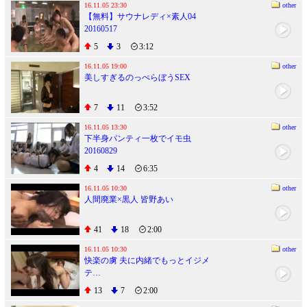
16.11.05 23:30
other
【無料】サウナレディ×素人04
20160517
5
3
3:12
16.11.05 19:00
other
美しすぎるのっぺらぼうSEX
7
11
3:52
16.11.05 13:30
other
下半身パンティ一枚でイモ虫
20160829
4
14
6:35
16.11.05 10:30
other
人間廃業×黒人 皆野あい
41
18
2:00
16.11.05 10:30
other
快楽の虜 夫に内緒でもっとイジメ
テ…
13
7
2:00