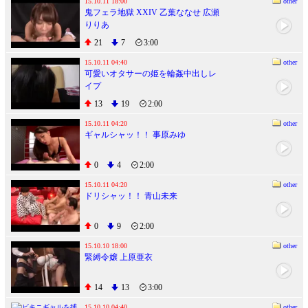
15.10.11 18:00
other
鬼フェラ地獄 XXIV 乙葉ななせ 広瀬
りりあ
21
7
3:00
15.10.11 04:40
other
可愛いオタサーの姫を輪姦中出しレ
イプ
13
19
2:00
15.10.11 04:20
other
ギャルシャッ！！ 事原みゆ
0
4
2:00
15.10.11 04:20
other
ドリシャッ！！ 青山未来
0
9
2:00
15.10.10 18:00
other
緊縛令嬢 上原亜衣
14
13
3:00
15.10.10 04:40
other