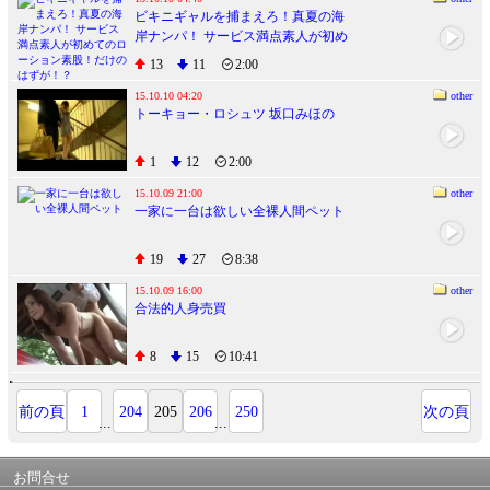
ビキニギャルを捕まえろ！真夏の海
岸ナンパ！ サービス満点素人が初め
てのローション素股！だけのはず
13
11
2:00
が！？
15.10.10 04:20
other
トーキョー・ロシュツ 坂口みほの
1
12
2:00
15.10.09 21:00
other
一家に一台は欲しい全裸人間ペット
19
27
8:38
15.10.09 16:00
other
合法的人身売買
8
15
10:41
前の頁
1
204
205
206
250
次の頁
...
...
お問合せ