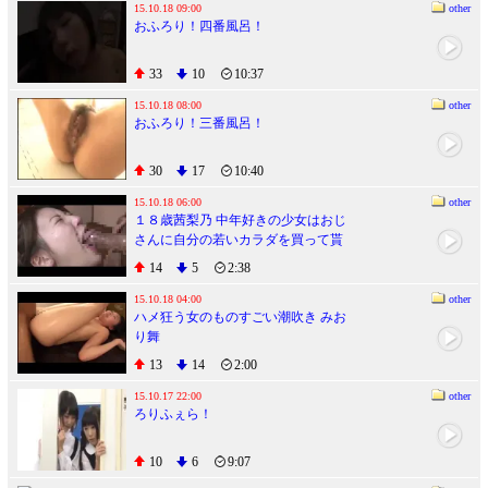
15.10.18 09:00
other
おふろり！四番風呂！
33
10
10:37
15.10.18 08:00
other
おふろり！三番風呂！
30
17
10:40
15.10.18 06:00
other
１８歳茜梨乃 中年好きの少女はおじ
さんに自分の若いカラダを買って貰
いたがっている
14
5
2:38
15.10.18 04:00
other
ハメ狂う女のものすごい潮吹き みお
り舞
13
14
2:00
15.10.17 22:00
other
ろりふぇら！
10
6
9:07