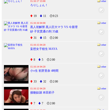
15.10.17 13:00
other
ろりしょん！
19
11
9:23
15.10.16 04:00
other
黒人初解禁 黒人巨大マラ VS 今亜理
紗 子宮貫通の刑 35歳
31
15
2:00
15.10.15 04:20
other
妄想女子校生 MAYA
8
5
2:00
15.10.14 04:20
other
小○生 初芽里奈 4時間
33
32
2:00
15.10.12 04:20
other
接吻奴隷 本田莉子
7
7
2:00