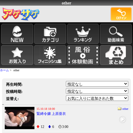
other
ホーム
> other
再生時間:
投稿時期:
並替え:
15.10.18 18:00
other
緊縛令嬢 上原亜衣
12
6
3:00