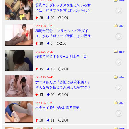
14.10.27 04:00
other
貧乳コンプレックスを抱えている女
子は、浮きブラ乳首に即ボッキした
だけで「こんな胸でもいいの？」と
28
30
2:00
ウルんだ眼で求めてくる！VOL.3
14.10.26 04:20
other
30周年記念 「フラッシュパラダイ
ス」から「逆ソープ天国」まで歴代
人気シリーズに全部出ちゃいまスペ
10
6
2:00
シャル！ 葵つかさ
14.10.26 04:20
other
接吻で発情するマ●コ 川上奈々美
15
12
2:00
14.10.25 04:40
other
ナースさんは『多忙で欲求不満！』
そんな噂を信じて入院したらすぐH
できるかと思いきや、超事務的で冷
15
20
2:00
たい態度のお堅いナースさんばか
り･･･。
14.10.25 04:20
other
出会って4秒で合体 雲乃亜美
30
11
2:00
14.10.25 04:20
other