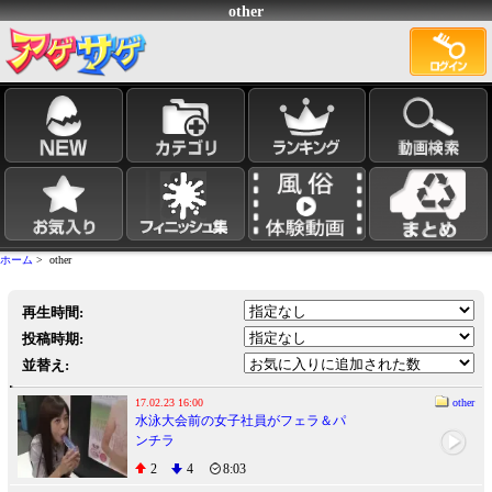
other
ホーム
> other
再生時間:
投稿時期:
並替え:
17.02.23 16:00
other
水泳大会前の女子社員がフェラ＆パ
ンチラ
2
4
8:03