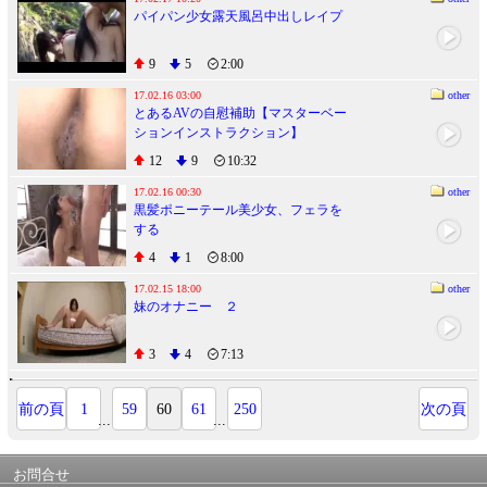
パイパン少女露天風呂中出しレイプ
9
5
2:00
17.02.16 03:00
other
とあるAVの自慰補助【マスターベー
ションインストラクション】
12
9
10:32
17.02.16 00:30
other
黒髪ポニーテール美少女、フェラを
する
4
1
8:00
17.02.15 18:00
other
妹のオナニー ２
3
4
7:13
前の頁
1
59
60
61
250
次の頁
...
...
お問合せ