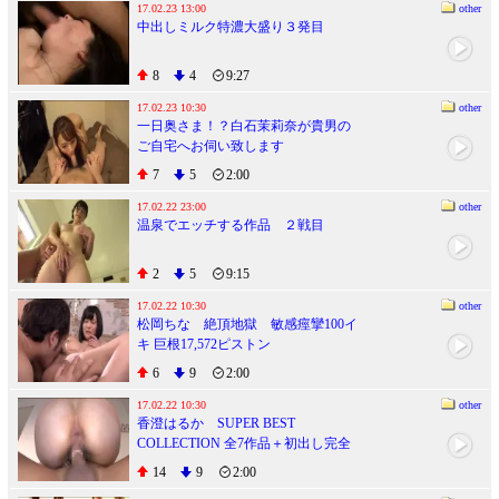
17.02.23 13:00
other
中出しミルク特濃大盛り３発目
8
4
9:27
17.02.23 10:30
other
一日奥さま！？白石茉莉奈が貴男の
ご自宅へお伺い致します
7
5
2:00
17.02.22 23:00
other
温泉でエッチする作品 ２戦目
2
5
9:15
17.02.22 10:30
other
松岡ちな 絶頂地獄 敏感痙攣100イ
キ 巨根17,572ピストン
6
9
2:00
17.02.22 10:30
other
香澄はるか SUPER BEST
COLLECTION 全7作品＋初出し完全
未公開デビュー前のハメ撮り流出映
14
9
2:00
像収録！