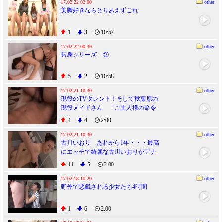
17.02.22 02:00
other
美脚好きならとりあえずこれ
1
3
10:57
17.02.22 00:30
other
長身シリーズ ②
5
2
10:58
17.02.21 10:30
other
現役のTVタレント！そして秋葉原の
現役メイドさん 「ご主人様の命令
は絶対です･･･」私はあなたの言いな
4
4
2:00
りご奉仕ど変態メイド 浅田結梨
17.02.21 10:30
other
古川いおり あれから1年・・・最高
にエッチで綺麗な古川いおりがアナ
タの姉になってラブラブ近親相姦生
11
5
2:00
活２
17.02.18 10:20
other
野外で悪戯される少女たち4時間
1
6
2:00