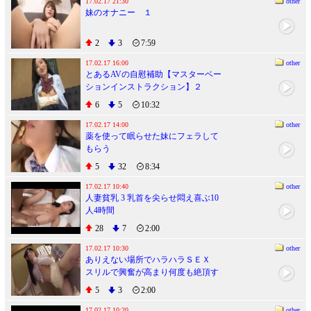
17.02.17 21:30
other
妹のオナニー １
2
3
7:59
17.02.17 16:00
other
とあるAVの自慰補助【マスターベー
ションインストラクション】２
6
5
10:32
17.02.17 14:00
other
薬を使って眠らせた妹にフェラして
もらう
5
32
8:34
17.02.17 10:40
other
人妻貧乳 3 乳首を尖らせ悶え喜ぶ10
人4時間
28
7
2:00
17.02.17 10:30
other
ありえない場所でハラハラＳＥＸ
スリルで興奮が高まり何度も絶頂す
る あおいれな
5
3
2:00
17.02.17 10:20
other