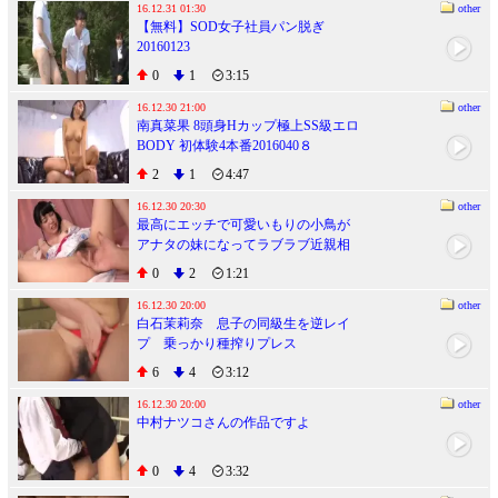
16.12.31 01:30
other
【無料】SOD女子社員パン脱ぎ
20160123
0
1
3:15
16.12.30 21:00
other
南真菜果 8頭身Hカップ極上SS級エロ
BODY 初体験4本番2016040８
2
1
4:47
16.12.30 20:30
other
最高にエッチで可愛いもりの小鳥が
アナタの妹になってラブラブ近親相
姦生活
0
2
1:21
16.12.30 20:00
other
白石茉莉奈 息子の同級生を逆レイ
プ 乗っかり種搾りプレス
6
4
3:12
16.12.30 20:00
other
中村ナツコさんの作品ですよ
0
4
3:32