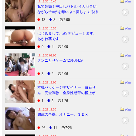
16.12.30 10:40
other
私で妊娠！中出しバトル イカセ合い
ながらチ○ポを奪いぶっ挿しまくる姉
妹
13
8
2:00
16.12.30 10:30
other
はじめまして…AVデビューします、
あかね葵です。
9
4
2:00
16.12.30 08:00
other
クンニとりゲーム?20160429
3
2
2:06
16.12.29 19:00
other
本職パッケージデザイナー 白石り
ん 完全調教 全身性感帯の極上ボ
ディがエビ反りするほど痙攣激イカ
1
5
1:26
せ！超大量潮吹きまくりSEX
16.12.26 13:30
other
18歳の全裸、オナニー、ＳＥＸ
26
11
7:26