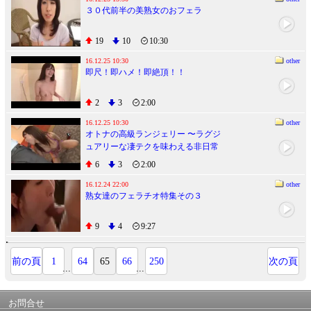
３０代前半の美熟女のおフェラ
19
10
10:30
16.12.25 10:30
other
即尺！即ハメ！即絶頂！！
2
3
2:00
16.12.25 10:30
other
オトナの高級ランジェリー 〜ラグジ
ュアリーな凄テクを味わえる非日常
のスイートタイム〜
6
3
2:00
16.12.24 22:00
other
熟女達のフェラチオ特集その３
9
4
9:27
前の頁
1
64
65
66
250
次の頁
...
...
お問合せ