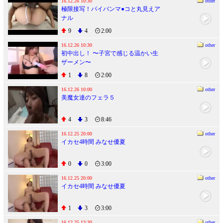
16.12.26 10:30
other
極限接写！パイパンマ●コと丸見えア
ナル
9
4
2:00
16.12.26 10:30
other
初中出し！ 〜子宮で感じる温かい生
ザーメン〜
1
8
2:00
16.12.26 10:00
other
美魔女達のフェラ５
4
3
8:46
16.12.25 20:00
other
イカセ4時間 みなせ優夏
0
0
3:00
16.12.25 20:00
other
イカセ4時間 みなせ優夏
1
3
3:00
16.12.25 13:30
other