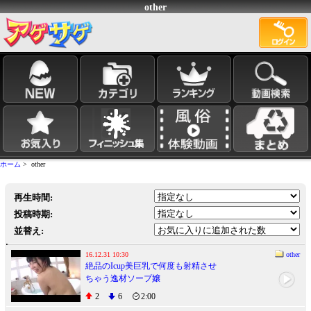
other
ホーム
> other
再生時間:
投稿時期:
並替え:
16.12.31 10:30
other
絶品のIcup美巨乳で何度も射精させ
ちゃう逸材ソープ嬢
2
6
2:00