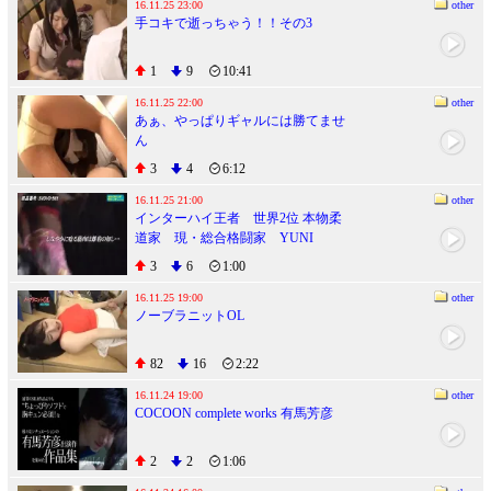
16.11.25 23:00
other
手コキで逝っちゃう！！その3
1
9
10:41
16.11.25 22:00
other
あぁ、やっぱりギャルには勝てませ
ん
3
4
6:12
16.11.25 21:00
other
インターハイ王者 世界2位 本物柔
道家 現・総合格闘家 YUNI
AV DEBUT
3
6
1:00
16.11.25 19:00
other
ノーブラニットOL
82
16
2:22
16.11.24 19:00
other
COCOON complete works 有馬芳彦
2
2
1:06