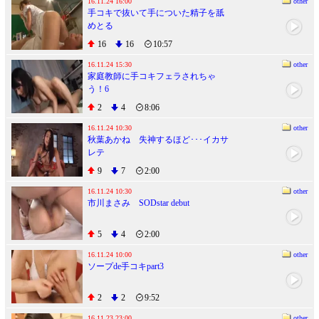
16.11.24 16:00
other
手コキで抜いて手についた精子を舐
めとる
16
16
10:57
16.11.24 15:30
other
家庭教師に手コキフェラされちゃ
う！6
2
4
8:06
16.11.24 10:30
other
秋葉あかね 失神するほど･･･イカサ
レテ
9
7
2:00
16.11.24 10:30
other
市川まさみ SODstar debut
5
4
2:00
16.11.24 10:00
other
ソープde手コキpart3
2
2
9:52
16.11.23 23:00
other