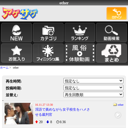
other
ホーム
> other
再生時間:
投稿時期:
並替え:
16.11.27 13:30
other
淫語で責めながら女子校生をハメさ
せる裁判官
20
8
6:36