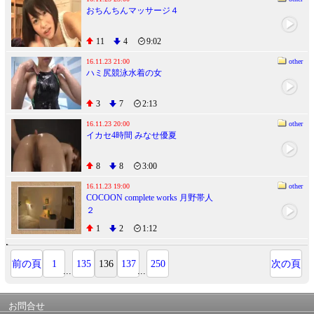
おちんちんマッサージ４
11
4
9:02
16.11.23 21:00
other
ハミ尻競泳水着の女
3
7
2:13
16.11.23 20:00
other
イカセ4時間 みなせ優夏
8
8
3:00
16.11.23 19:00
other
COCOON complete works 月野帯人
２
1
2
1:12
前の頁
1
135
136
137
250
次の頁
...
...
お問合せ