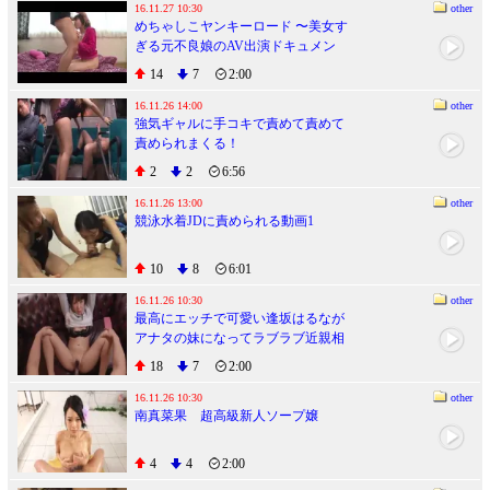
16.11.27 10:30
other
めちゃしこヤンキーロード 〜美女す
ぎる元不良娘のAV出演ドキュメン
ト！
14
7
2:00
16.11.26 14:00
other
強気ギャルに手コキで責めて責めて
責められまくる！
2
2
6:56
16.11.26 13:00
other
競泳水着JDに責められる動画1
10
8
6:01
16.11.26 10:30
other
最高にエッチで可愛い逢坂はるなが
アナタの妹になってラブラブ近親相
姦生活
18
7
2:00
16.11.26 10:30
other
南真菜果 超高級新人ソープ嬢
4
4
2:00