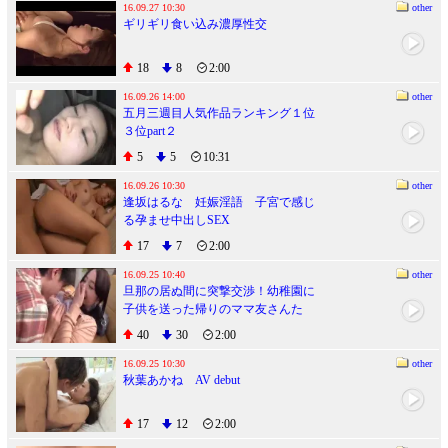
16.09.27 10:30
other
ギリギリ食い込み濃厚性交
18
8
2:00
16.09.26 14:00
other
五月三週目人気作品ランキング１位
３位part２
5
5
10:31
16.09.26 10:30
other
逢坂はるな 妊娠淫語 子宮で感じ
る孕ませ中出しSEX
17
7
2:00
16.09.25 10:40
other
旦那の居ぬ間に突撃交渉！幼稚園に
子供を送った帰りのママ友さんた
ち！童貞くんと自宅で人生初の王様
40
30
2:00
ゲームしてみませんか？ 旦那とご無
沙汰な欲求不満妻を独り占めでハメ
16.09.25 10:30
other
秋葉あかね AV debut
まくり!!中出し放題!!念願のハーレム
筆下ろし大乱交 ３ in 中野区●●町●丁
目●番地
17
12
2:00