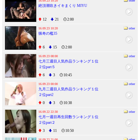
16.09.23 10:20
other
絶頂潮吹きイキまくり MIYU
12
21
2:00
16.09.23 10:20
other
猟奇の檻35
6
15
2:00
16.09.23 08:00
other
七月三週目人気作品ランキング１位
２位part５
6
3
10:45
16.09.23 00:00
other
九月二週目人気作品ランキング１位
２位part2
0
3
10:38
16.09.22 22:30
other
七月一週目再生回数ランキング１位
２位part２
3
11
10:50
16.09.22 21:00
other