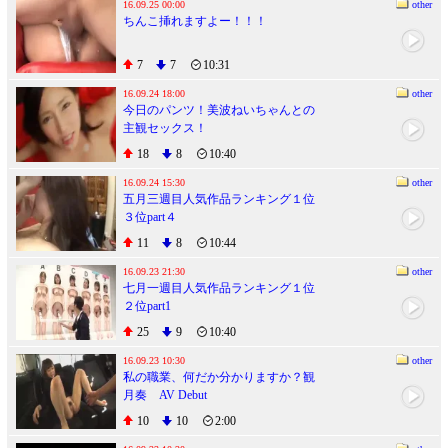
16.09.25 00:00
other
ちんこ挿れますよー！！！
7
7
10:31
16.09.24 18:00
other
今日のパンツ！美波ねいちゃんとの
主観セックス！
18
8
10:40
16.09.24 15:30
other
五月三週目人気作品ランキング１位
３位part４
11
8
10:44
16.09.23 21:30
other
七月一週目人気作品ランキング１位
２位part1
25
9
10:40
16.09.23 10:30
other
私の職業、何だか分かりますか？観
月奏 AV Debut
10
10
2:00