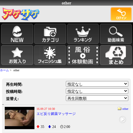
other
ホーム
> other
再生時間:
投稿時期:
並替え:
16.09.27 10:30
other
エビ反り媚薬マッサージ
35
24
2:00