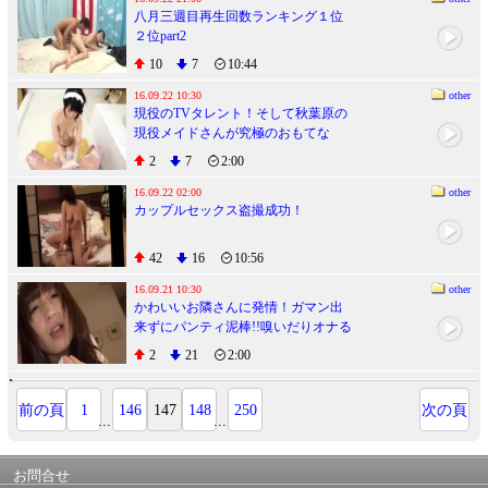
八月三週目再生回数ランキング１位
２位part2
10
7
10:44
16.09.22 10:30
other
現役のTVタレント！そして秋葉原の
現役メイドさんが究極のおもてな
し 浅田結梨 超高級新人ソープ嬢
2
7
2:00
16.09.22 02:00
other
カップルセックス盗撮成功！
42
16
10:56
16.09.21 10:30
other
かわいいお隣さんに発情！ガマン出
来ずにパンティ泥棒!!嗅いだりオナる
だけじゃマンゾクできず拾ったとウ
2
21
2:00
ソをついて直接訪問「こんなスケベ
下着つけてるんですね」と恥をかか
せたら真っ赤な顔でモジモジしはじ
前の頁
1
146
147
148
250
次の頁
...
...
めたので思い切ってSEXまでお願い
したら生ハメ生中出しまでイケた!!
お問合せ