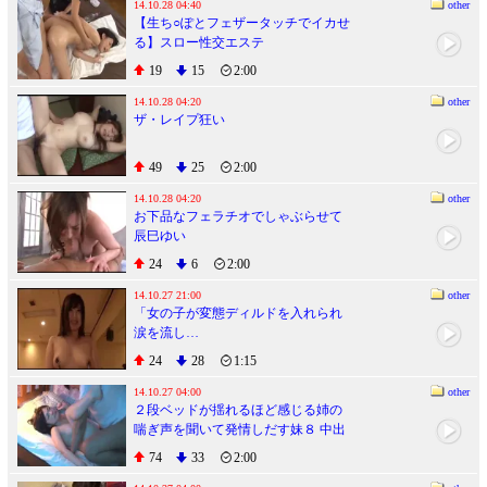
14.10.28 04:40
other
【生ち○ぽとフェザータッチでイカせ
る】スロー性交エステ
19
15
2:00
14.10.28 04:20
other
ザ・レイプ狂い
49
25
2:00
14.10.28 04:20
other
お下品なフェラチオでしゃぶらせて
辰巳ゆい
24
6
2:00
14.10.27 21:00
other
「女の子が変態ディルドを入れられ
涙を流し…
24
28
1:15
14.10.27 04:00
other
２段ベッドが揺れるほど感じる姉の
喘ぎ声を聞いて発情しだす妹８ 中出
しSP
74
33
2:00