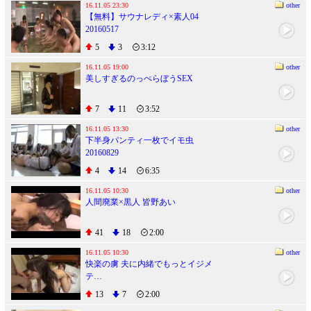
16.11.05 23:30
other
【無料】サウナレディ×素人04
20160517
5
3
3:12
16.11.05 19:00
other
美しすぎるのっぺらぼうSEX
7
11
3:52
16.11.05 13:30
other
下半身パンティ一枚でイモ虫
20160829
4
14
6:35
16.11.05 10:30
other
人間廃業×黒人 皆野あい
41
18
2:00
16.11.05 10:30
other
快楽の虜 夫に内緒でもっとイジメ
テ…
13
7
2:00