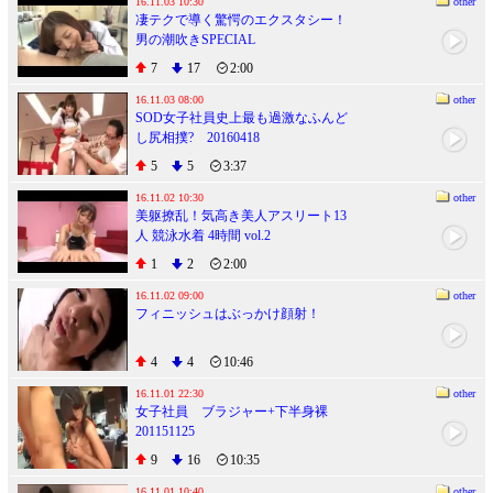
16.11.03 10:30
other
凄テクで導く驚愕のエクスタシー！
男の潮吹きSPECIAL
7
17
2:00
16.11.03 08:00
other
SOD女子社員史上最も過激なふんど
し尻相撲? 20160418
5
5
3:37
16.11.02 10:30
other
美躯撩乱！気高き美人アスリート13
人 競泳水着 4時間 vol.2
1
2
2:00
16.11.02 09:00
other
フィニッシュはぶっかけ顔射！
4
4
10:46
16.11.01 22:30
other
女子社員 ブラジャー+下半身裸
201151125
9
16
10:35
16.11.01 10:40
other