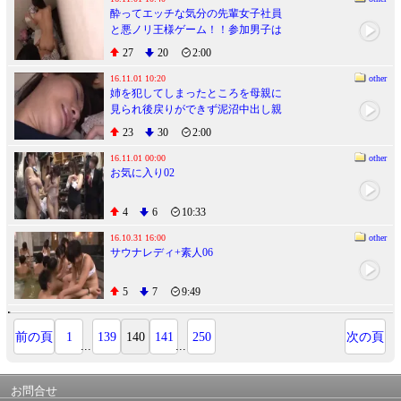
酔ってエッチな気分の先輩女子社員
と悪ノリ王様ゲーム！！参加男子は
僕一人楽しすぎて腰が砕けるほどや
27
20
2:00
られました。
16.11.01 10:20
other
姉を犯してしまったところを母親に
見られ後戻りができず泥沼中出し親
子丼
23
30
2:00
16.11.01 00:00
other
お気に入り02
4
6
10:33
16.10.31 16:00
other
サウナレディ+素人06
5
7
9:49
前の頁
1
139
140
141
250
次の頁
...
...
お問合せ