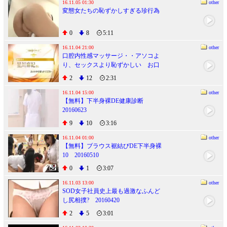
16.11.05 01:30
other
変態女たちの恥ずかしすぎる珍行為
0
8
5:11
16.11.04 21:00
other
口腔内性感マッサージ・・アソコよ
り、セックスより恥ずかしい お口
の中口腔性感マッサージ！
2
12
2:31
16.11.04 15:00
other
【無料】下半身裸DE健康診断
20160623
9
10
3:16
16.11.04 01:00
other
【無料】ブラウス裾結びDE下半身裸
10 20160510
0
1
3:07
16.11.03 13:00
other
SOD女子社員史上最も過激なふんど
し尻相撲? 20160420
2
5
3:01