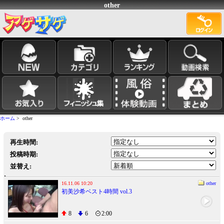
other
ホーム
> other
再生時間:
投稿時期:
並替え:
16.11.06 10:20
other
初美沙希ベスト4時間 vol.3
8
6
2:00