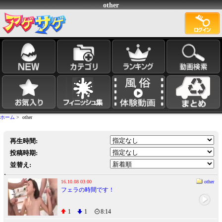
other
ホーム
> other
再生時間:
投稿時期:
並替え:
16.10.08 03:00
other
フェラの時間です！
1
1
8:14