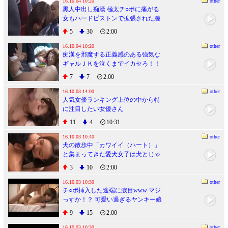
16.10.04 10:20
other
黒人中出し痴漢 極太チ○ポに痛がる
女もハードピストンで拡張された膣
奥で目覚めイキまくる！
5
30
2:00
16.10.04 10:20
other
痴漢を邪魔する正義感のある強気な
ギャルＪＫを泣くまでイカセろ！！
２
7
7
2:00
16.10.03 14:00
other
人気女優ランキング上位の中から特
に注目したい女優さん
11
4
10:31
16.10.03 10:40
other
犬の散歩中「カワイイ（ハート）」
と集まってきた愛犬女子は犬とじゃ
れあううちに無意識でパンツ丸見
3
10
2:00
え！ヤレルと思った僕はフル勃起、
気が付いた女はもはやメロメロで狙
16.10.03 10:30
other
チ○ポ挿入した途端に涙目www マジ
い通り、公園のトイレや自宅で即ハ
っすか！？ 可愛い過ぎるヤンキー娘
メに成功です。
デビュー！ ちなみ 怖そうなオラオラ
9
15
2:00
系不良娘がおじさんとセックスする
時のギャップが超オトメ。【オイル
16.10.03 10:30
other