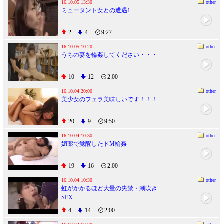
16.10.05 13:30
other
ミュータント女との遭遇1
2
4
9:27
16.10.05 10:20
other
うちの妻を輪姦してください・・・
10
12
2:00
16.10.04 20:00
other
美少女のフェラ美味しいです！！！
20
9
9:50
16.10.04 10:30
other
媚薬で覚醒したドM輪姦
19
16
2:00
16.10.04 10:30
other
虹がかかるほど大量の失禁・潮吹き
SEX
4
14
2:00