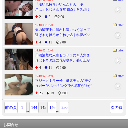
「凄い気持ちいいんだもん…キ
マッサージもあるよ】
ス…」おじさん食堂 BEST キスだけ
でパンティがビショビショになっち
2
2
2:00
ゃう位に感じやすい奥さんたちの手
料理とセックスが色んな意味でオイ
16.10.03 10:20
other
夫の留守中に襲われ這いつくばって
シイ。
逃げるも後ろからねじ込まれ寝バッ
ク激ピストンで何度も痙攣イキする
4
11
2:00
人妻３
16.10.02 10:40
other
日頃清楚な人妻もカフェに６人集ま
れば下ネタ話に花が咲き、盛り上が
りついでにお客の若い男子をパンチ
4
11
2:00
ラで誘い、久々に見る勃起チ○ポ店内
で頂いちゃいました
16.10.02 10:40
other
マジックミラー号 健康美人の“美ジ
ョガー”のジョギング後の感度が上が
ったトロトロま○こをオイルまみれ赤
23
19
2:00
面ストレッチ！身体が引き締まって
キツキツになったオマ○コにヌプッと
挿入（ハート）
前の頁
1
144
145
146
250
次の頁
...
...
お問合せ