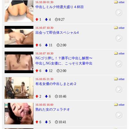
16.10.08 01:30
other
中出しミルク特濃大盛り４杯目
1
4
9:27
16.10.07 10:30
other
出会って即合体スペシャル4
6
11
2:00
16.10.07 10:30
other
NGゴリ押し！？勝手に中出し解禁〜
中出しNG女優に、こっそり大量中出
ししちゃいました〜
6
12
2:00
16.10.05 21:30
other
有名女優の中出しまとめ２
2
6
10:46
16.10.05 16:00
other
熟れた女のフェラチオ
6
5
10:41