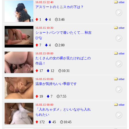
16.03.15 22:40
other
アスリートのミニスカの下は？
1
4
3:46
16.03.15 10:30
other
ショートパンツで逢いたくて… 秋吉
ひな
7
4
2:00
16.03.15 09:00
other
たくさんの女の裸が見たければこの
作品！
17
12
10:31
16.03.15 03:00
other
温泉が気持ちいい季節です
19
7
7:55
16.03.15 00:00
other
「入れちゃダメ」といいながら入れ
られたい
172
45
10:45