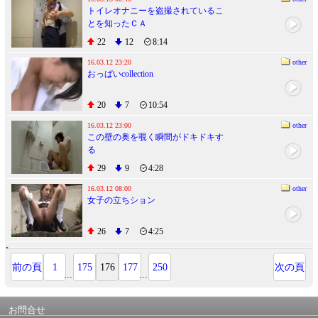
トイレオナニーを盗撮されているこ
とを知ったＣＡ
22
12
8:14
16.03.12 23:20
other
おっぱいcollection
20
7
10:54
16.03.12 23:00
other
この壁の奥を覗く瞬間がドキドキす
る
29
9
4:28
16.03.12 08:00
other
女子の立ちション
26
7
4:25
前の頁
1
175
176
177
250
次の頁
...
...
お問合せ