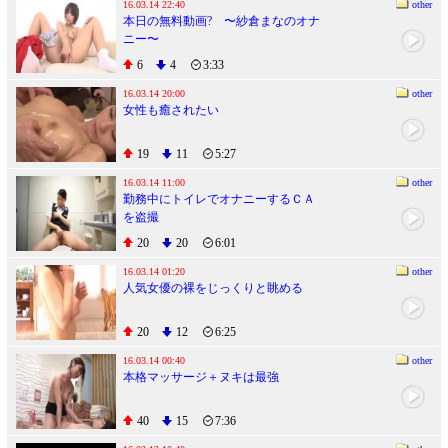
16.03.14 22:40
other
本日の無料動画? 〜紗倉まなのオナ
ニー〜
6
4
3:33
16.03.14 20:00
other
女性も癒されたい
19
11
5:27
16.03.14 11:00
other
勤務中にトイレでオナニーするＣＡ
を盗撮
20
20
6:01
16.03.14 01:20
other
人気女優の裸をじっくりと眺める
20
12
6:25
16.03.14 00:40
other
本格マッサージ＋ヌキは最強
40
15
7:36