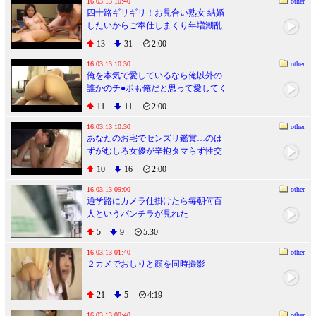
16.03.13 10:40
other
四十路ギリギリ！お見合い熟女 結婚
したいからご奉仕しまくり年増潮乱
れ吹き！ 2
13
31
2:00
16.03.13 10:30
other
俺を本気で愛しているなら俺以外の
誰かのチ●ポも俺だと思って愛してく
れ 新山沙弥
11
11
2:00
16.03.13 10:30
other
あなたのお宅でセンズリ鑑賞…のは
ずがむしろ女優が辛抱タマらず性交
サポート3本番 戸田エミリ
10
16
2:00
16.03.13 09:00
other
通学路にカメラ仕掛けたら毎朝何百
人というパンチラが見れた
5
9
5:30
16.03.13 01:40
other
２カメでおしりと顔を同時撮影
21
5
4:19
16.03.13 00:40
other