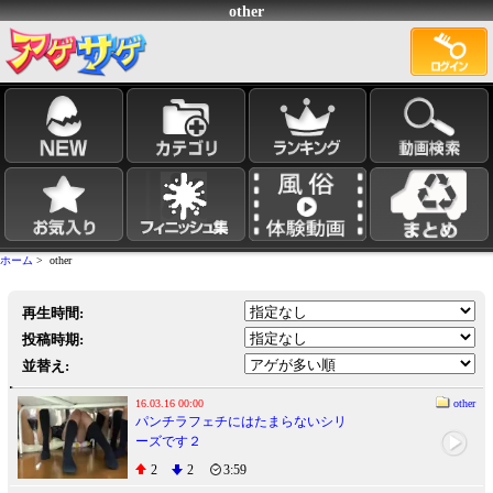
other
ホーム
> other
再生時間:
投稿時期:
並替え:
16.03.16 00:00
other
パンチラフェチにはたまらないシリ
ーズです２
2
2
3:59