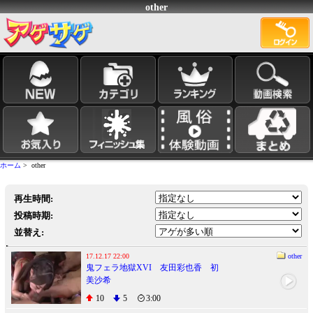
other
ホーム
> other
再生時間:
投稿時期:
並替え:
17.12.17 22:00
other
鬼フェラ地獄XVI 友田彩也香 初
美沙希
10
5
3:00