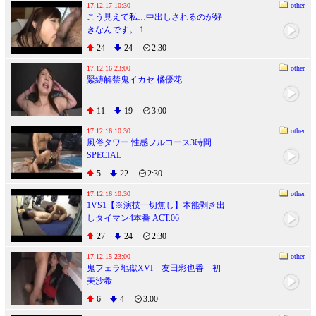
17.12.17 10:30
other
こう見えて私…中出しされるのが好
きなんです。 1
24
24
2:30
17.12.16 23:00
other
緊縛解禁鬼イカセ 橘優花
11
19
3:00
17.12.16 10:30
other
風俗タワー 性感フルコース3時間
SPECIAL
5
22
2:30
17.12.16 10:30
other
1VS1【※演技一切無し】本能剥き出
しタイマン4本番 ACT.06
27
24
2:30
17.12.15 23:00
other
鬼フェラ地獄XVI 友田彩也香 初
美沙希
6
4
3:00