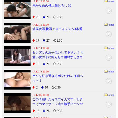
17.12.15 10:30
other
凰かなめの極上筆おろし 10
20
21
2:30
17.12.15 10:30
other
濃厚密写 接写エロティシズム3本番
17
27
2:30
17.12.14 10:40
other
センズリのお手伝いして下さい！ 可
愛い女の子に握らせて射精するまで
シコらせch 3
10
21
2:30
17.12.14 10:30
other
ボクを好き過ぎるボクだけの従順ペ
ット 1
2
10
2:30
17.12.06 10:40
other
この子脱いだらスゴイんです！行き
つけのマッサージ店で勝手にパンツ
を濡らしちゃうピンク乳首のムッツ
13
26
2:30
リ現役女子大生AV Debut！ゆずき