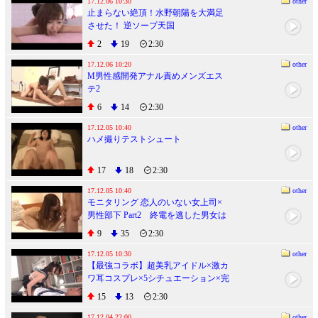
２０歳
17.12.06 10:30
other
止まらない絶頂！水野朝陽を大満足
させた！ 逆ソープ天国
2
19
2:30
17.12.06 10:20
other
M男性感開発アナル責めメンズエス
テ2
6
14
2:30
17.12.05 10:40
other
ハメ撮りテストシュート
17
18
2:30
17.12.05 10:40
other
モニタリング 恋人のいない女上司×
男性部下 Part2 終電を逃した男女は
普段は泊まらない高級ホテルで2人き
9
35
2:30
りの状況に火が付き一線を越えてし
まうのか？
17.12.05 10:30
other
【最強コラボ】超美乳アイドル×激カ
ワ耳コスプレ×5シチュエーション×完
全着衣プレイ 萌えコス
15
13
2:30
17.12.04 22:00
other