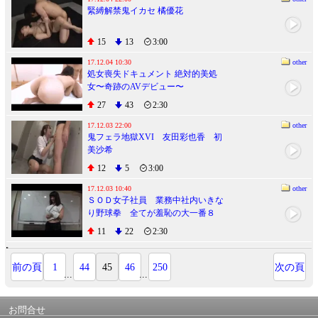
緊縛解禁鬼イカセ 橘優花
15
13
3:00
17.12.04 10:30
other
処女喪失ドキュメント 絶対的美処
女〜奇跡のAVデビュー〜
27
43
2:30
17.12.03 22:00
other
鬼フェラ地獄XVI 友田彩也香 初
美沙希
12
5
3:00
17.12.03 10:40
other
ＳＯＤ女子社員 業務中社内いきな
り野球拳 全てが羞恥の大一番８
戦！射精付き！
11
22
2:30
前の頁
1
44
45
46
250
次の頁
...
...
お問合せ