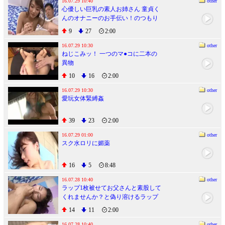
16.07.29 10:40
other
心優しい巨乳の素人お姉さん 童貞く
んのオナニーのお手伝い！のつもり
がセックス講習ってことで赤面素
9
27
2:00
股！恥ずかしいのに気持ちよくて濡
れちゃってヌルっと入って筆おろ
16.07.29 10:30
other
ねじこみッ！ 一つのマ●コに二本の
し！in渋谷
異物
10
16
2:00
16.07.29 10:30
other
愛玩女体緊縛姦
39
23
2:00
16.07.29 01:00
other
スク水ロリに媚薬
16
5
8:48
16.07.28 10:40
other
ラップ1枚被せてお父さんと素股して
くれませんか？と偽り溶けるラップ
を仕込んで娘と生ハメ、中出しさせ
14
11
2:00
ちゃいました！ 5
16.07.28 10:40
other