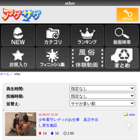
other
ホーム
> other
再生時間:
投稿時期:
並替え:
16.08.02 10:20
other
少年看守レディのお仕事 真正中出
し更生施設
14
16
2:00