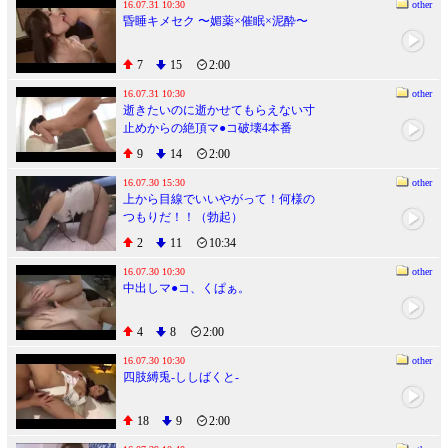
かれイ、イグぅ･･･。
16.07.31 10:30
other
昏睡キメセク 〜媚薬×催眠×泥酔〜
7
15
2:00
16.07.31 10:30
other
逝きたいのに逝かせてもらえない寸
止めからの絶頂マ●コ破壊4本番
9
14
2:00
16.07.30 15:30
other
上から目線でいいやがって！何様の
つもりだ！！（勃起）
2
11
10:34
16.07.30 10:30
other
中出しマ●コ、くぱぁ。
4
8
2:00
16.07.30 10:30
other
四肢縛兎-ししばくと-
18
9
2:00