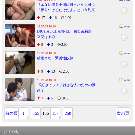
サエない僕を不憫に思った女上司に
「擦りつけるだけだよ」という約束
で素股してもらっていたら互いに気
17
16
2:00
持ち良すぎてマ○コはグッショリ！で
ヌルっと生挿入！「え！？入って
16.07.28 10:30
other
DIGITAL CHANNEL 白石茉莉奈
る？」でもどうにも止まらなくて中
立花はるみ
出し！ 2
9
3
2:00
16.07.28 10:30
other
紗倉まな 緊縛性奴隷
9
13
2:00
16.07.28 10:00
other
JK好きでフェチ好きな人のための動
画３
7
5
10:53
前の頁
1
155
156
157
250
次の頁
...
...
お問合せ