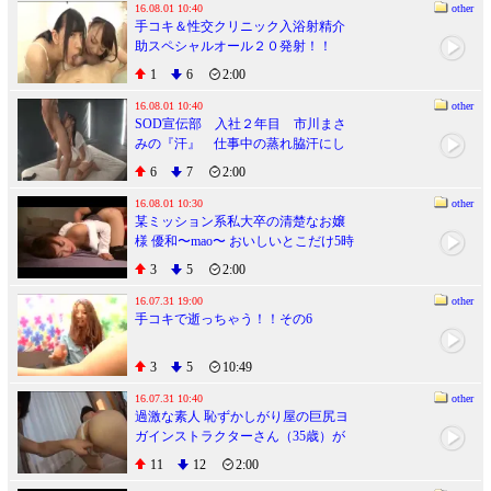
16.08.01 10:40
other
手コキ＆性交クリニック入浴射精介
助スペシャルオール２０発射！！
1
6
2:00
16.08.01 10:40
other
SOD宣伝部 入社２年目 市川まさ
みの『汗』 仕事中の蒸れ脇汗にし
ゃぶりつき、唾液をむさぼりあい、
6
7
2:00
カラダ中潮まみれ、初イラマで濃厚
エヅキ汁を垂れ流す “汗だくツユだ
16.08.01 10:30
other
某ミッション系私大卒の清楚なお嬢
く”４本番
様 優和〜mao〜 おいしいとこだけ5時
間
3
5
2:00
16.07.31 19:00
other
手コキで逝っちゃう！！その6
3
5
10:49
16.07.31 10:40
other
過激な素人 恥ずかしがり屋の巨尻ヨ
ガインストラクターさん（35歳）が
後ろから撮るならAV出演！精子まみ
11
12
2:00
れの中出しチ○ポをバックで激しく突