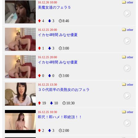
16.12.26 10:00
other
美魔女達のフェラ５
4
3
8:46
16.12.25 20:00
other
イカセ4時間 みなせ優夏
1
3
3:00
16.12.25 20:00
other
イカセ4時間 みなせ優夏
0
0
3:00
16.12.25 13:30
other
３０代前半の美熟女のおフェラ
19
10
10:30
16.12.25 10:30
other
即尺！即ハメ！即絶頂！！
2
3
2:00