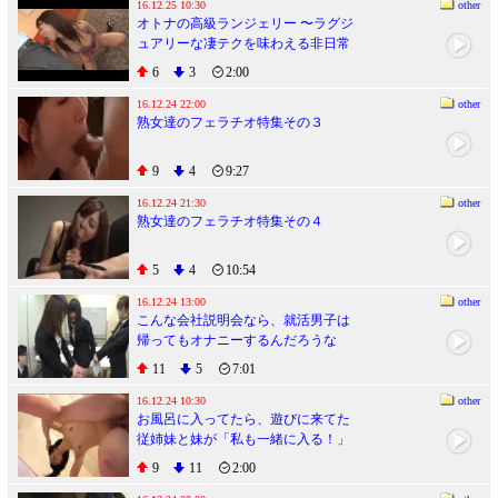
16.12.25 10:30
other
オトナの高級ランジェリー 〜ラグジ
ュアリーな凄テクを味わえる非日常
のスイートタイム〜
6
3
2:00
16.12.24 22:00
other
熟女達のフェラチオ特集その３
9
4
9:27
16.12.24 21:30
other
熟女達のフェラチオ特集その４
5
4
10:54
16.12.24 13:00
other
こんな会社説明会なら、就活男子は
帰ってもオナニーするんだろうな
11
5
7:01
16.12.24 10:30
other
お風呂に入ってたら、遊びに来てた
従姉妹と妹が「私も一緒に入る！」
とやって来て、バスタブはおっぱい
9
11
2:00
とマ○コで超過密、密着チ○コで超気