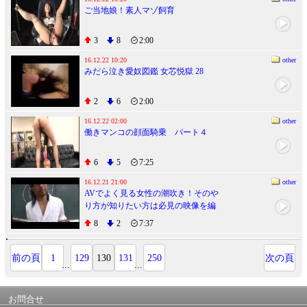
ご当地娘！素人マゾ飼育
3
8
2:00
16.12.22 10:20
other
みだら泣き愛奴図鑑 女芯悦獄 28
2
6
2:00
16.12.22 02:00
other
働きマンコの顔面騎乗 パート４
6
5
7:25
16.12.21 21:00
other
AVでよく見る女性の潮吹き！そのや
り方が知りたい方は必見の映像を編
集しました（１）
8
2
7:37
前の頁
1
129
130
131
250
次の頁
...
...
お問合せ