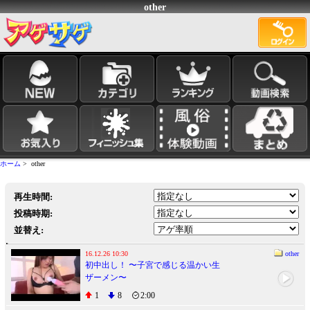
other
ホーム
> other
再生時間:
投稿時期:
並替え:
16.12.26 10:30
other
初中出し！ 〜子宮で感じる温かい生
ザーメン〜
1
8
2:00