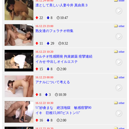
持ちいいから勃起した。
16.12.24 00:00
other
凛として美しい人妻今井 真由美３
22
8
10:47
16.12.23 23:00
other
熟女達のフェラチオ特集
11
29
9:32
16.12.23 10:20
other
ポルチオ性感開発 拘束媚薬 痙攣連続
イカせ 中出しオイルエステ
15
8
2:00
16.12.23 00:00
other
アナルについて考える
8
3
10:39
16.12.22 10:30
other
\\\"紗倉まな 絶頂地獄 敏感痙攣90
イキ 巨根15,097ピストン\\\"
16
8
2:00
16.12.22 10:20
other