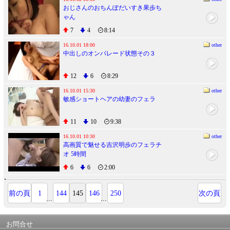
おじさんのおちんぽだいすき果歩ち
断の母子相姦で快楽堕ち!!
ゃん
7
4
8:14
16.10.01 18:00
other
中出しのオンパレード状態その３
12
6
8:29
16.10.01 15:30
other
敏感ショートヘアの幼妻のフェラ
11
10
9:38
16.10.01 10:30
other
高画質で魅せる吉沢明歩のフェラチ
オ 5時間
6
6
2:00
前の頁
1
144
145
146
250
次の頁
...
...
お問合せ