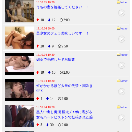
16.10.05 10:20
other
うちの妻を輪姦してください・・・
10
12
2:00
16.10.04 20:00
other
美少女のフェラ美味しいです！！！
20
9
9:50
16.10.04 10:30
other
媚薬で覚醒したドM輪姦
19
16
2:00
16.10.04 10:30
other
虹がかかるほど大量の失禁・潮吹き
SEX
4
14
2:00
16.10.04 10:20
other
黒人中出し痴漢 極太チ○ポに痛がる
女もハードピストンで拡張された膣
奥で目覚めイキまくる！
5
30
2:00