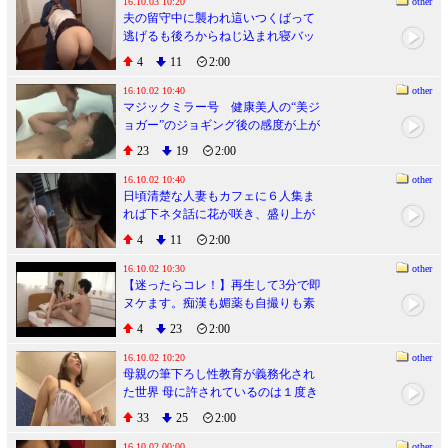
時のギャップが超オトメ。【オイル
16.10.03 10:20
other
夫の留守中に襲われ這いつくばって
マッサージもあるよ】
逃げるも後ろからねじ込まれ寝バッ
ク激ピストンで何度も痙攣イキする
4
11
2:00
人妻３
16.10.02 10:40
other
マジックミラー号 健康美人の“美ジ
ョガー”のジョギング後の感度が上が
ったトロトロま○こをオイルまみれ赤
23
19
2:00
面ストレッチ！身体が引き締まって
キツキツになったオマ○コにヌプッと
16.10.02 10:40
other
日頃清楚な人妻もカフェに６人集ま
挿入（ハート）
れば下ネタ話に花が咲き、盛り上が
りついでにお客の若い男子をパンチ
4
11
2:00
ラで誘い、久々に見る勃起チ○ポ店内
で頂いちゃいました
16.10.02 10:30
other
【迷ったらコレ！】再生して3分で即
ヌケます。痴漢も媚薬も自撮りも素
人参加型も！アイドル並みのルック
4
23
2:00
スでムチムチボディの天使が足腰ガ
ックガクのアクメ連発セックスしま
16.10.02 10:20
other
母親の筆下ろし性教育が義務化され
くり！！ 上原亜衣 4時間
た世界 母に許されているのは１度き
りの童貞喪失SEX！正しい性知識を
33
25
2:00
教えるだけのはずだったのに･･･旦那
よりも元気な息子チ◯ポにハマり禁
16.10.02 00:00
other