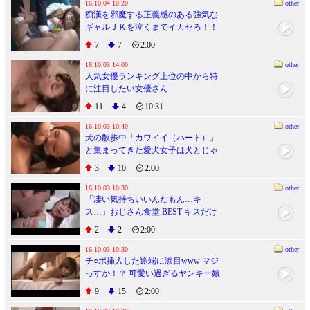
16.10.04 10:20
other
痴漢を邪魔する正義感のある強気な
ギャルＪＫを泣くまでイカセろ！！
２
7
7
2:00
16.10.03 14:00
other
人気女優ランキング上位の中から特
に注目したい女優さん
11
4
10:31
16.10.03 10:40
other
犬の散歩中「カワイイ（ハート）」
と集まってきた愛犬女子は犬とじゃ
れあううちに無意識でパンツ丸見
3
10
2:00
え！ヤレルと思った僕はフル勃起、
気が付いた女はもはやメロメロで狙
16.10.03 10:30
other
「凄い気持ちいいんだもん…キ
い通り、公園のトイレや自宅で即ハ
ス…」おじさん食堂 BEST キスだけ
メに成功です。
でパンティがビショビショになっち
2
2
2:00
ゃう位に感じやすい奥さんたちの手
料理とセックスが色んな意味でオイ
16.10.03 10:30
other
チ○ポ挿入した途端に涙目www マジ
シイ。
っすか！？ 可愛い過ぎるヤンキー娘
デビュー！ ちなみ 怖そうなオラオラ
9
15
2:00
系不良娘がおじさんとセックスする