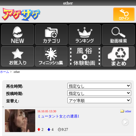
other
ホーム
> other
再生時間:
投稿時期:
並替え:
16.10.05 13:30
other
ミュータント女との遭遇1
2
4
9:27