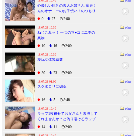
16.07.29 10:40
other
心優しい巨乳の素人お姉さん 童貞く
んのオナニーのお手伝い！のつもり
がセックス講習ってことで赤面素
9
27
2:00
股！恥ずかしいのに気持ちよくて濡
れちゃってヌルっと入って筆おろ
16.07.29 10:30
other
ねじこみッ！ 一つのマ●コに二本の
し！in渋谷
異物
10
16
2:00
16.07.29 10:30
other
愛玩女体緊縛姦
39
23
2:00
16.07.29 01:00
other
スク水ロリに媚薬
16
5
8:48
16.07.28 10:40
other
ラップ1枚被せてお父さんと素股して
くれませんか？と偽り溶けるラップ
を仕込んで娘と生ハメ、中出しさせ
14
11
2:00
ちゃいました！ 5
16.07.28 10:40
other