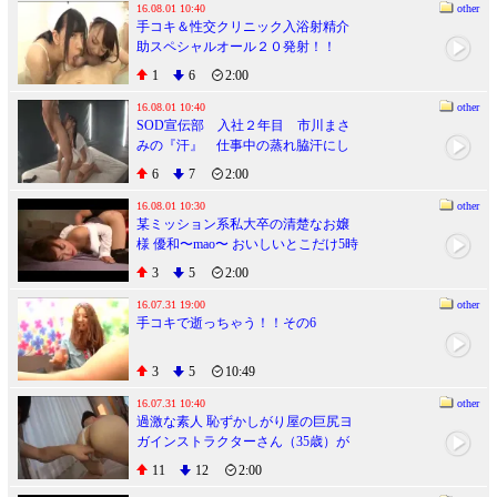
16.08.01 10:40
other
手コキ＆性交クリニック入浴射精介
助スペシャルオール２０発射！！
1
6
2:00
16.08.01 10:40
other
SOD宣伝部 入社２年目 市川まさ
みの『汗』 仕事中の蒸れ脇汗にし
ゃぶりつき、唾液をむさぼりあい、
6
7
2:00
カラダ中潮まみれ、初イラマで濃厚
エヅキ汁を垂れ流す “汗だくツユだ
16.08.01 10:30
other
某ミッション系私大卒の清楚なお嬢
く”４本番
様 優和〜mao〜 おいしいとこだけ5時
間
3
5
2:00
16.07.31 19:00
other
手コキで逝っちゃう！！その6
3
5
10:49
16.07.31 10:40
other
過激な素人 恥ずかしがり屋の巨尻ヨ
ガインストラクターさん（35歳）が
後ろから撮るならAV出演！精子まみ
11
12
2:00
れの中出しチ○ポをバックで激しく突