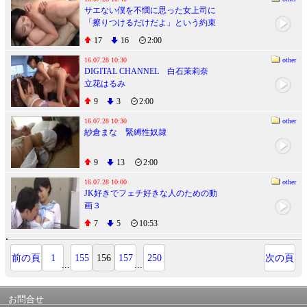
サエない僕を不憫に思った女上司に
「擦りつけるだけだよ」という約束
で素股してもらっていたら互いに気
17
16
2:00
持ち良すぎてマ○コはグッショリ！で
ヌルっと生挿入！「え！？入って
16.07.28 10:30
other
DIGITAL CHANNEL 白石茉莉奈
る？」でもどうにも止まらなくて中
立花はるみ
出し！ 2
9
3
2:00
16.07.28 10:30
other
紗倉まな 緊縛性奴隷
9
13
2:00
16.07.28 10:00
other
JK好きでフェチ好きな人のための動
画３
7
5
10:53
前の頁
1
155
156
157
250
次の頁
...
...
お問合せ