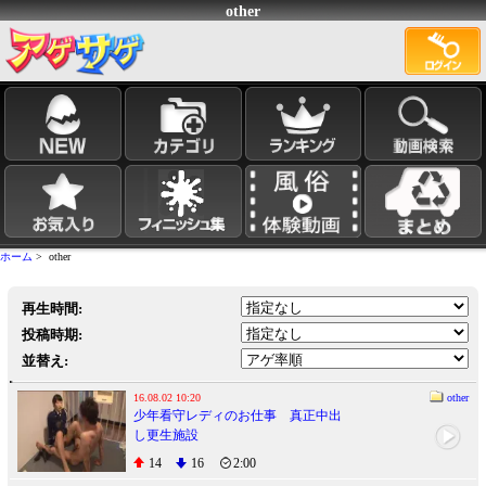
other
ホーム
> other
再生時間:
投稿時期:
並替え:
16.08.02 10:20
other
少年看守レディのお仕事 真正中出
し更生施設
14
16
2:00