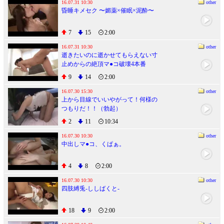
かれイ、イグぅ･･･。
16.07.31 10:30
other
昏睡キメセク 〜媚薬×催眠×泥酔〜
7
15
2:00
16.07.31 10:30
other
逝きたいのに逝かせてもらえない寸
止めからの絶頂マ●コ破壊4本番
9
14
2:00
16.07.30 15:30
other
上から目線でいいやがって！何様の
つもりだ！！（勃起）
2
11
10:34
16.07.30 10:30
other
中出しマ●コ、くぱぁ。
4
8
2:00
16.07.30 10:30
other
四肢縛兎-ししばくと-
18
9
2:00